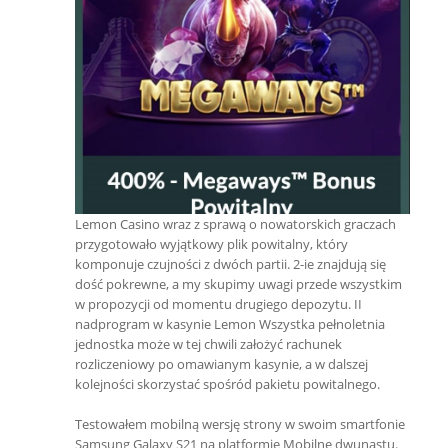
Lemon Casino wraz z sprawą o nowatorskich graczach
przygotowało wyjątkowy plik powitalny, który
komponuje czujności z dwóch partii. 2-ie znajdują się
dość pokrewne, a my skupimy uwagi przede wszystkim
w propozycji od momentu drugiego depozytu. II
nadprogram w kasynie Lemon Wszystka pełnoletnia
jednostka może w tej chwili założyć rachunek
rozliczeniowy po omawianym kasynie, a w dalszej
kolejności skorzystać spośród pakietu powitalnego.
Testowałem mobilną wersję strony w swoim smartfonie
Samsung Galaxy S21 na platformie Mobilne dwunastu.