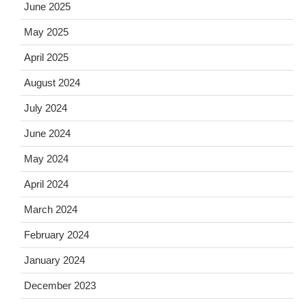
June 2025
May 2025
April 2025
August 2024
July 2024
June 2024
May 2024
April 2024
March 2024
February 2024
January 2024
December 2023