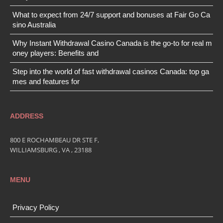
What to expect from 24/7 support and bonuses at Fair Go Ca
sino Australia
Why Instant Withdrawal Casino Canada is the go-to for real m
oney players: Benefits and
Step into the world of fast withdrawal casinos Canada: top ga
mes and features for
ADDRESS
800 E ROCHAMBEAU DR STE F,
WILLIAMSBURG , VA , 23188
MENU
Privacy Policy