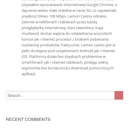
Używałem wyszukiwarki internetowej Google Chrome, a
złączenie wideo stało stabilne w necie 5G, co zapewniało
prędkość blisko 100 Mbps. Lemon Casino odrabia
zwinnie w telefonach i tabletach przez każdą
przeglądarkę internetową. Nasi zawodnicy mają
możliwość dostać wejście do odwiedzenia wszystkich
konsol jak i również procedur z brakiem pobierania
rozbieżnej produktów. Faktycznie, Lemon casino jest w
pełni dostępne pod urządzeniach Android jak i również
iOS. Platforma działa bez zbędnych problemów w
smartfonach jak i również tabletach, podając pełną
ergonomia bez konieczności download pomocniczych
aplikacji.
RECENT COMMENTS