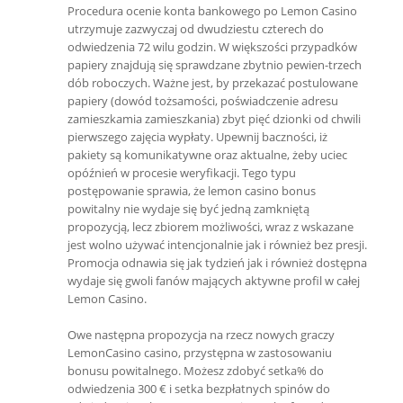
Procedura ocenie konta bankowego po Lemon Casino
utrzymuje zazwyczaj od dwudziestu czterech do
odwiedzenia 72 wilu godzin. W większości przypadków
papiery znajdują się sprawdzane zbytnio pewien-trzech
dób roboczych. Ważne jest, by przekazać postulowane
papiery (dowód tożsamości, poświadczenie adresu
zamieszkamia zamieszkania) zbyt pięć dzionki od chwili
pierwszego zajęcia wypłaty. Upewnij baczności, iż
pakiety są komunikatywne oraz aktualne, żeby uciec
opóźnień w procesie weryfikacji. Tego typu
postępowanie sprawia, że lemon casino bonus
powitalny nie wydaje się być jedną zamkniętą
propozycją, lecz zbiorem możliwości, wraz z wskazane
jest wolno używać intencjonalnie jak i również bez presji.
Promocja odnawia się jak tydzień jak i również dostępna
wydaje się gwoli fanów mających aktywne profil w całej
Lemon Casino.
Owe następna propozycja na rzecz nowych graczy
LemonCasino casino, przystępna w zastosowaniu
bonusu powitalnego. Możesz zdobyć setka% do
odwiedzenia 300 € i setka bezpłatnych spinów do