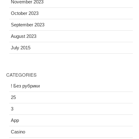
November 2023
October 2023
September 2023
August 2023
July 2015
CATEGORIES
! Без рубрики
25
3
App
Casino