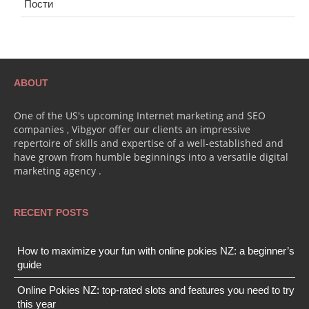
Пости
ABOUT
One of the US's upcoming Internet marketing and SEO
companies , Vibgyor offer our clients an impressive
repertoire of skills and expertise of a well-established and
have grown from humble beginnings into a versatile digital
marketing agency .
RECENT POSTS
How to maximize your fun with online pokies NZ: a beginner’s
guide
Online Pokies NZ: top-rated slots and features you need to try
this year