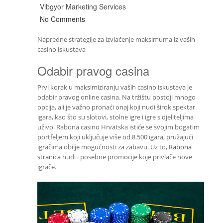
Vibgyor Marketing Services
No Comments
Napredne strategije za izvlačenje maksimuma iz vaših
casino iskustava
Odabir pravog casina
Prvi korak u maksimiziranju vaših casino iskustava je
odabir pravog online casina. Na tržištu postoji mnogo
opcija, ali je važno pronaći onaj koji nudi širok spektar
igara, kao što su slotovi, stolne igre i igre s djeliteljima
uživo. Rabona casino Hrvatska ističe se svojim bogatim
portfeljem koji uključuje više od 8.500 igara, pružajući
igračima obilje mogućnosti za zabavu. Uz to,
Rabona
stranica
nudi i posebne promocije koje privlače nove
igrače.