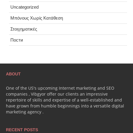
Uncategorized
Μπόνους Χωρίς Κατάθεση
Στοιχηματικές
Пости
ABOUT
One of the US's upcoming Internet marketing and SEO
companies , Vibgyor offer our clients an impressive
repertoire of skills and expertise of a well-established and
have grown from humble beginnings into a versatile digital
marketing agency .
RECENT POSTS