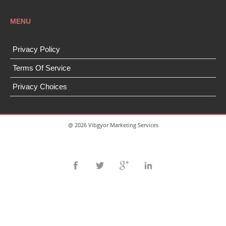
MENU
Privacy Policy
Terms Of Service
Privacy Choices
@ 2026 Vibgyor Marketing Services