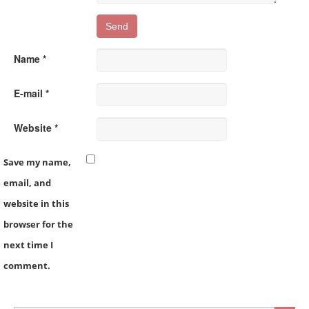
Name *
E-mail *
Website *
Save my name,
email, and
website in this
browser for the
next time I
comment.