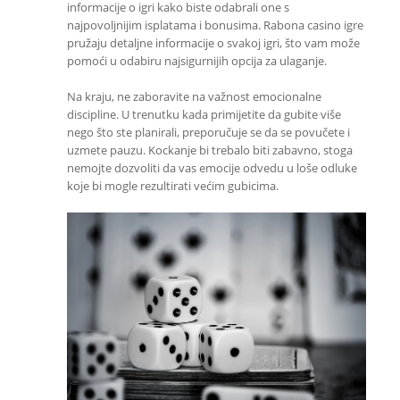
informacije o igri kako biste odabrali one s
najpovoljnijim isplatama i bonusima. Rabona casino igre
pružaju detaljne informacije o svakoj igri, što vam može
pomoći u odabiru najsigurnijih opcija za ulaganje.
Na kraju, ne zaboravite na važnost emocionalne
discipline. U trenutku kada primijetite da gubite više
nego što ste planirali, preporučuje se da se povučete i
uzmete pauzu. Kockanje bi trebalo biti zabavno, stoga
nemojte dozvoliti da vas emocije odvedu u loše odluke
koje bi mogle rezultirati većim gubicima.