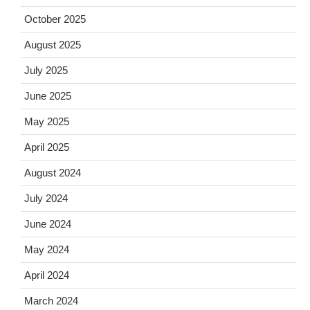
October 2025
August 2025
July 2025
June 2025
May 2025
April 2025
August 2024
July 2024
June 2024
May 2024
April 2024
March 2024