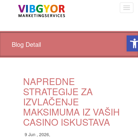
Toggl
navig
Ope
Blog Detail
NAPREDNE
STRATEGIJE ZA
IZVLAČENJE
MAKSIMUMA IZ VAŠIH
CASINO ISKUSTAVA
9 Jun , 2026,