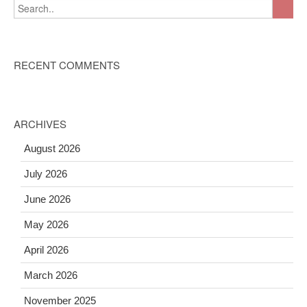
RECENT COMMENTS
ARCHIVES
August 2026
July 2026
June 2026
May 2026
April 2026
March 2026
November 2025