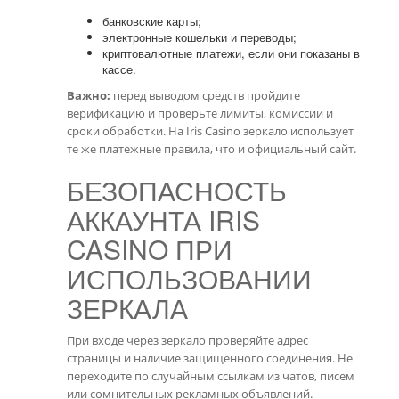
банковские карты;
электронные кошельки и переводы;
криптовалютные платежи, если они показаны в
кассе.
Важно:
перед выводом средств пройдите
верификацию и проверьте лимиты, комиссии и
сроки обработки. На Iris Casino зеркало использует
те же платежные правила, что и официальный сайт.
БЕЗОПАСНОСТЬ
АККАУНТА IRIS
CASINO ПРИ
ИСПОЛЬЗОВАНИИ
ЗЕРКАЛА
При входе через зеркало проверяйте адрес
страницы и наличие защищенного соединения. Не
переходите по случайным ссылкам из чатов, писем
или сомнительных рекламных объявлений.