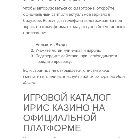
Чтобы авторизоваться со смартфона, откройте
официальный сайт или актуальное зеркало в
браузере. Версия для телефона подстраивается под
экран, поэтому форма входа доступна без установки
приложения.
Нажмите
«Вход»
.
Укажите логин или e-mail и пароль.
Подтвердите действие, при необходимости
пройдите проверку.
Если страница не открывается, очистите кэш,
смените сеть или используйте рабочее зеркало
Ирис
Казино
.
ИГРОВОЙ КАТАЛОГ
ИРИС КАЗИНО НА
ОФИЦИАЛЬНОЙ
ПЛАТФОРМЕ