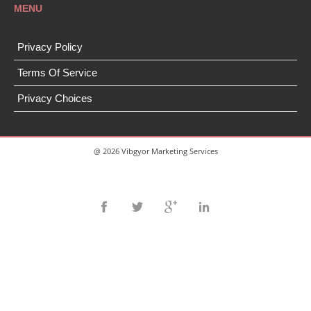
MENU
Privacy Policy
Terms Of Service
Privacy Choices
@ 2026 Vibgyor Marketing Services