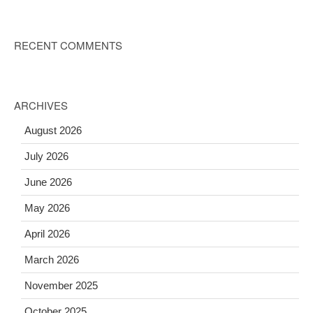
RECENT COMMENTS
ARCHIVES
August 2026
July 2026
June 2026
May 2026
April 2026
March 2026
November 2025
October 2025