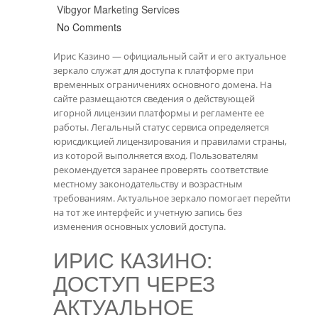
Vibgyor Marketing Services
No Comments
Ирис Казино — официальный сайт и его актуальное
зеркало служат для доступа к платформе при
временных ограничениях основного домена. На
сайте размещаются сведения о действующей
игорной лицензии платформы и регламенте ее
работы. Легальный статус сервиса определяется
юрисдикцией лицензирования и правилами страны,
из которой выполняется вход. Пользователям
рекомендуется заранее проверять соответствие
местному законодательству и возрастным
требованиям. Актуальное зеркало помогает перейти
на тот же интерфейс и учетную запись без
изменения основных условий доступа.
ИРИС КАЗИНО:
ДОСТУП ЧЕРЕЗ
АКТУАЛЬНОЕ