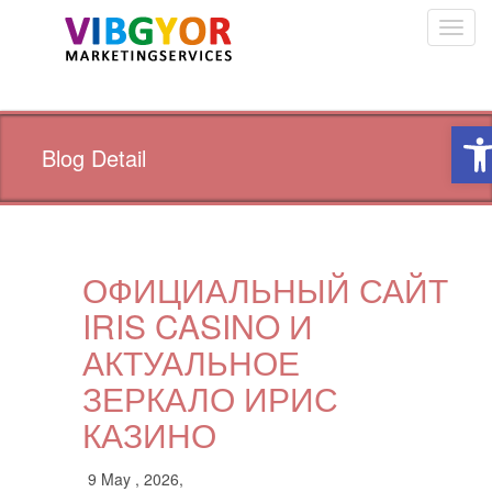
Toggl
navig
Ope
Blog Detail
ОФИЦИАЛЬНЫЙ САЙТ
IRIS CASINO И
АКТУАЛЬНОЕ
ЗЕРКАЛО ИРИС
КАЗИНО
9 May , 2026,