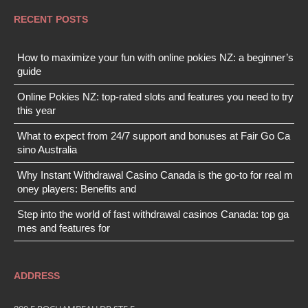
RECENT POSTS
How to maximize your fun with online pokies NZ: a beginner’s
guide
Online Pokies NZ: top-rated slots and features you need to try
this year
What to expect from 24/7 support and bonuses at Fair Go Ca
sino Australia
Why Instant Withdrawal Casino Canada is the go-to for real m
oney players: Benefits and
Step into the world of fast withdrawal casinos Canada: top ga
mes and features for
ADDRESS