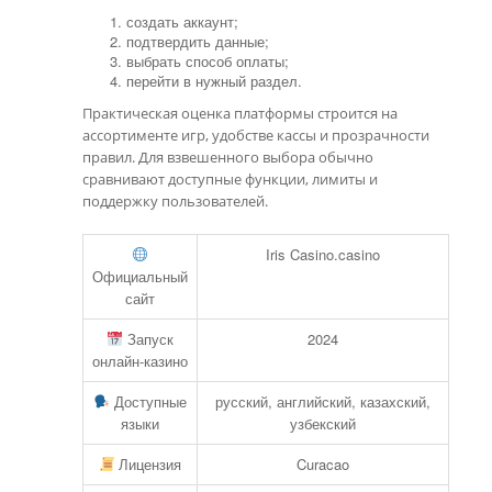
создать аккаунт;
подтвердить данные;
выбрать способ оплаты;
перейти в нужный раздел.
Практическая оценка платформы строится на
ассортименте игр, удобстве кассы и прозрачности
правил. Для взвешенного выбора обычно
сравнивают доступные функции, лимиты и
поддержку пользователей.
Iris Casino.casino
Официальный
сайт
Запуск
2024
онлайн-казино
Доступные
русский, английский, казахский,
языки
узбекский
Лицензия
Curacao