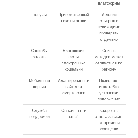
платформы
Бонусы
Приветственный
Условия
пакет и акции
отыгрыша
необходимо
проверять
отдельно
Способы
Банковские
Список
оплаты
карты,
методов может
электронные
отличаться по
кошельки
региону
Мобильная
Адаптированный
Позволяет
версия
сайт для
играть без
смартфонов
установки
приложения
Служба
Онлайн-чат и
Скорость
поддержки
email
ответа зависит
от времени
обращения