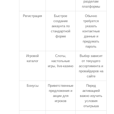
разделам
платформы
Регистрация
Быстрое
Обычно
создание
требуется
аккаунта по
указать
стандартной
контактные
форме
данные и
придумать
пароль
Игровой
Слоты,
Выбор зависит
каталог
настольные
от текущего
игры, live-казино
ассортимента и
провайдеров на
сайте
Бонусы
Приветственные
Перед
предложения и
активацией
акции для
важно изучить
игроков
условия
отыгрыша