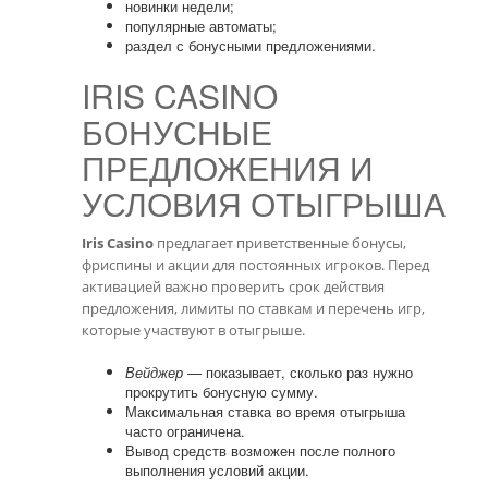
новинки недели;
популярные автоматы;
раздел с бонусными предложениями.
IRIS CASINO
БОНУСНЫЕ
ПРЕДЛОЖЕНИЯ И
УСЛОВИЯ ОТЫГРЫША
Iris Casino
предлагает приветственные бонусы,
фриспины и акции для постоянных игроков. Перед
активацией важно проверить срок действия
предложения, лимиты по ставкам и перечень игр,
которые участвуют в отыгрыше.
Вейджер
— показывает, сколько раз нужно
прокрутить бонусную сумму.
Максимальная ставка во время отыгрыша
часто ограничена.
Вывод средств возможен после полного
выполнения условий акции.