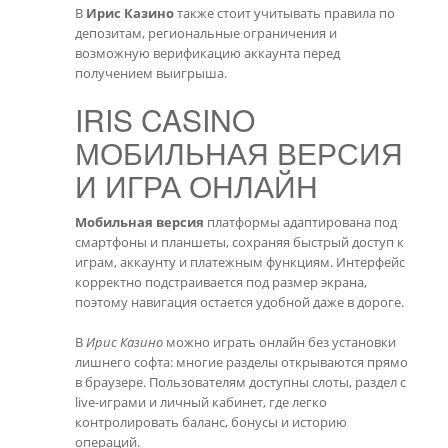
В
Ирис Казино
также стоит учитывать правила по
депозитам, региональные ограничения и
возможную верификацию аккаунта перед
получением выигрыша.
IRIS CASINO
МОБИЛЬНАЯ ВЕРСИЯ
И ИГРА ОНЛАЙН
Мобильная версия
платформы адаптирована под
смартфоны и планшеты, сохраняя быстрый доступ к
играм, аккаунту и платежным функциям. Интерфейс
корректно подстраивается под размер экрана,
поэтому навигация остается удобной даже в дороге.
В
Ирис Казино
можно играть онлайн без установки
лишнего софта: многие разделы открываются прямо
в браузере. Пользователям доступны слоты, раздел с
live-играми и личный кабинет, где легко
контролировать баланс, бонусы и историю
операций.