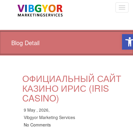
Toggl
navig
Ope
Blog Detail
ОФИЦИАЛЬНЫЙ САЙТ
КАЗИНО ИРИС (IRIS
CASINO)
9 May , 2026,
Vibgyor Marketing Services
No Comments