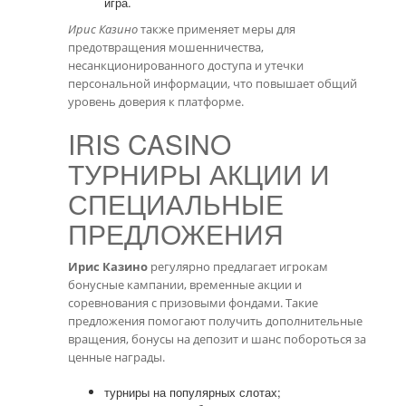
игра.
Ирис Казино
также применяет меры для
предотвращения мошенничества,
несанкционированного доступа и утечки
персональной информации, что повышает общий
уровень доверия к платформе.
IRIS CASINO
ТУРНИРЫ АКЦИИ И
СПЕЦИАЛЬНЫЕ
ПРЕДЛОЖЕНИЯ
Ирис Казино
регулярно предлагает игрокам
бонусные кампании, временные акции и
соревнования с призовыми фондами. Такие
предложения помогают получить дополнительные
вращения, бонусы на депозит и шанс побороться за
ценные награды.
турниры на популярных слотах;