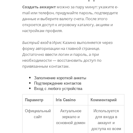
Создать аккаунт
можно за пару минут: укажите e-
mail или телефон, придумайте пароль, подтвердите
данные и выберите валюту счета. После этого
откроется доступ к игровому каталогу, акциям и
настройкам профиля.
Быстрый вход
в Ирис Казино выполняется через
форму авторизации на главной странице.
Достаточно ввести логин и пароль, а при
необходимости — восстановить доступ по
привязанным контактам.
Заполнение короткой анкеты
Подтверждение контактов
Вход с любого устройства
Параметр
Iris Casino
Комментарий
Официальный
Актуальное
Используется
сайт
зеркало и
для входа в
основной домен
аккаунт и
доступа ко всем