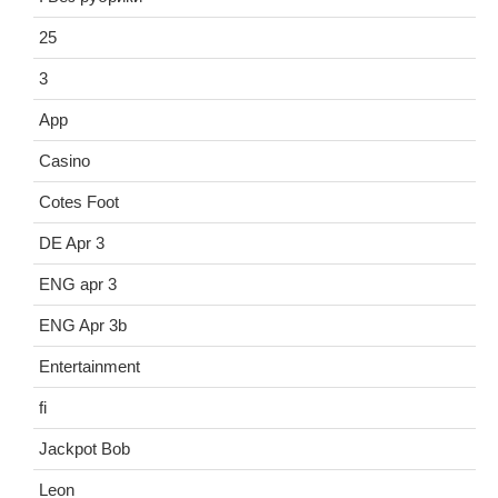
25
3
App
Casino
Cotes Foot
DE Apr 3
ENG apr 3
ENG Apr 3b
Entertainment
fi
Jackpot Bob
Leon