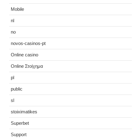
Mobile
nl
no
novos-casinos-pt
Online casino
Online Στοίχημα
pl
public
sl
stoiximatikes
Superbet
Support