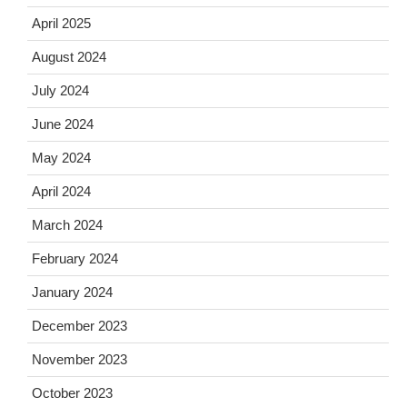
April 2025
August 2024
July 2024
June 2024
May 2024
April 2024
March 2024
February 2024
January 2024
December 2023
November 2023
October 2023