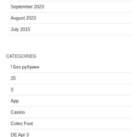
September 2023
August 2023
July 2015
CATEGORIES
! Без рубрики
25
3
App
Casino
Cotes Foot
DE Apr 3