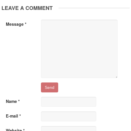
LEAVE A COMMENT
Message *
Name *
E-mail *
Website *