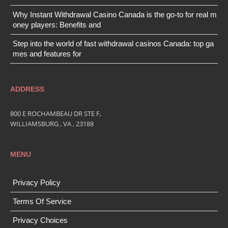
Why Instant Withdrawal Casino Canada is the go-to for real m
oney players: Benefits and
Step into the world of fast withdrawal casinos Canada: top ga
mes and features for
ADDRESS
800 E ROCHAMBEAU DR STE F,
WILLIAMSBURG , VA , 23188
MENU
Privacy Policy
Terms Of Service
Privacy Choices