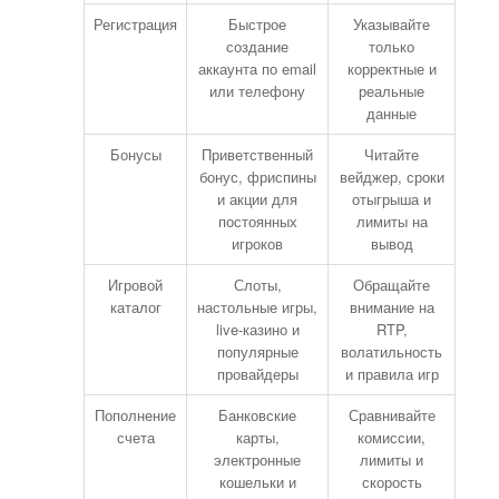
Регистрация
Быстрое
Указывайте
создание
только
аккаунта по email
корректные и
или телефону
реальные
данные
Бонусы
Приветственный
Читайте
бонус, фриспины
вейджер, сроки
и акции для
отыгрыша и
постоянных
лимиты на
игроков
вывод
Игровой
Слоты,
Обращайте
каталог
настольные игры,
внимание на
live-казино и
RTP,
популярные
волатильность
провайдеры
и правила игр
Пополнение
Банковские
Сравнивайте
счета
карты,
комиссии,
электронные
лимиты и
кошельки и
скорость