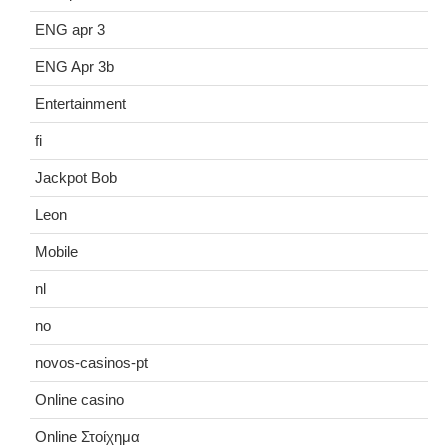
ENG apr 3
ENG Apr 3b
Entertainment
fi
Jackpot Bob
Leon
Mobile
nl
no
novos-casinos-pt
Online casino
Online Στοίχημα