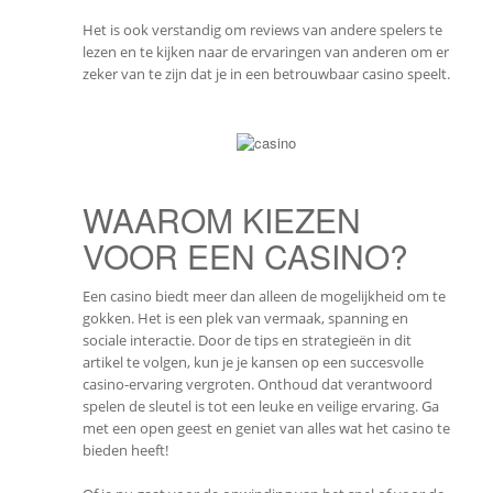
Het is ook verstandig om reviews van andere spelers te
lezen en te kijken naar de ervaringen van anderen om er
zeker van te zijn dat je in een betrouwbaar casino speelt.
WAAROM KIEZEN
VOOR EEN CASINO?
Een casino biedt meer dan alleen de mogelijkheid om te
gokken. Het is een plek van vermaak, spanning en
sociale interactie. Door de tips en strategieën in dit
artikel te volgen, kun je je kansen op een succesvolle
casino-ervaring vergroten. Onthoud dat verantwoord
spelen de sleutel is tot een leuke en veilige ervaring. Ga
met een open geest en geniet van alles wat het casino te
bieden heeft!