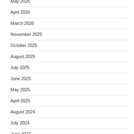
May 2026
April 2026
March 2026
November 2025
October 2025
August 2025
July 2025
June 2025
May 2025
April 2025
August 2024
July 2024
June 2024