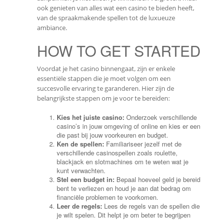
ook genieten van alles wat een casino te bieden heeft,
van de spraakmakende spellen tot de luxueuze
ambiance.
HOW TO GET STARTED
Voordat je het casino binnengaat, zijn er enkele
essentiële stappen die je moet volgen om een
succesvolle ervaring te garanderen. Hier zijn de
belangrijkste stappen om je voor te bereiden:
Kies het juiste casino:
Onderzoek verschillende
casino’s in jouw omgeving of online en kies er een
die past bij jouw voorkeuren en budget.
Ken de spellen:
Familiariseer jezelf met de
verschillende casinospellen zoals roulette,
blackjack en slotmachines om te weten wat je
kunt verwachten.
Stel een budget in:
Bepaal hoeveel geld je bereid
bent te verliezen en houd je aan dat bedrag om
financiële problemen te voorkomen.
Leer de regels:
Lees de regels van de spellen die
je wilt spelen. Dit helpt je om beter te begrijpen