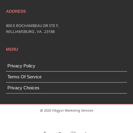
ADDRESS
800 E ROCHAMBEAU DR STE F,
WILLIAMSBURG , VA , 23188
MENU
Privacy Policy
Terms Of Service
Privacy Choices
@ 2026 Vibgyor Marketing Services