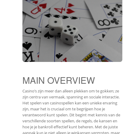
MAIN OVERVIEW
Casino’s zijn meer dan alleen plekken om te gokken; ze
zijn centra van vermaak, spanning en sociale interactie.
Het spelen van casinospellen kan een unieke ervaring
zijn, maar het is cruciaal om te begrijpen hoe je
verantwoord kunt spelen. Dit begint met kennis van de
verschillende soorten spellen, de regels, de kansen en
hoe je je bankroll effectief kunt beheren. Met de juiste
aanpak kun je niet alleen je winkansen vergroten, maar