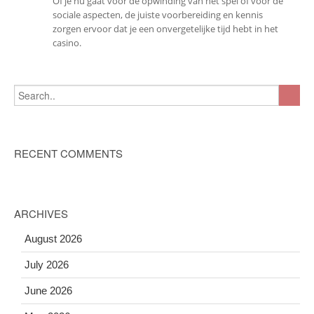
Of je nu gaat voor de opwinding van het spel of voor de
sociale aspecten, de juiste voorbereiding en kennis
zorgen ervoor dat je een onvergetelijke tijd hebt in het
casino.
RECENT COMMENTS
ARCHIVES
August 2026
July 2026
June 2026