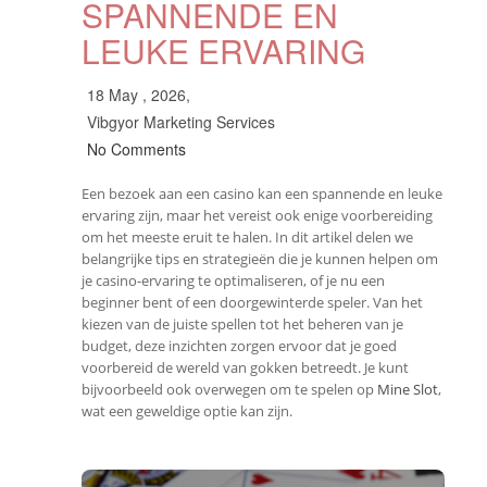
SPANNENDE EN
LEUKE ERVARING
18 May , 2026,
Vibgyor Marketing Services
No Comments
Een bezoek aan een casino kan een spannende en leuke
ervaring zijn, maar het vereist ook enige voorbereiding
om het meeste eruit te halen. In dit artikel delen we
belangrijke tips en strategieën die je kunnen helpen om
je casino-ervaring te optimaliseren, of je nu een
beginner bent of een doorgewinterde speler. Van het
kiezen van de juiste spellen tot het beheren van je
budget, deze inzichten zorgen ervoor dat je goed
voorbereid de wereld van gokken betreedt. Je kunt
bijvoorbeeld ook overwegen om te spelen op
Mine Slot
,
wat een geweldige optie kan zijn.