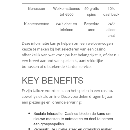
Bonussen
Welkomstbonus
50 gratis
10%
tot €500
spins
cashback
Klantenservice
24/7 chat en
Beperkte
24/7
telefoon
uren
alleen
chat
Deze informatie kan je helpen om een weloverwogen
keuze te maken bij het selecteren van een casino,
afhankelijk van wat voor jou het belangrijkst is, of dat nu
een breed aanbod van spellen is, aantrekkelijke
bonussen of uitstekende klantenservice.
KEY BENEFITS
Er zijn talloze voordelen aan het spelen in een casino,
zowel fysiek als online. Deze voordelen dragen bij aan
een plezierige en lonende ervaring:
Sociale interactie: Casinos bieden de kans om
nieuwe mensen te ontmoeten en deel te nemen
aan groepsspellen.
Vermaak: De unieke sfeer en opwinding maken