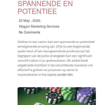
SPANNENDE EN
POTENTIEE
20 May , 2026,
Vibgyor Marketing Services
No Comments
Gokken in een casino kan een spannende en potentieel
winstgevende ervaring zijn. Of je nu een beginnende
speler bent of een doorgewinterde professional, het
begrijpen van de juiste strategieën kan een significant
verschil maken in je spelresultaten. Dit artikel biedt
uitgebreide inzichten in de verschillende manieren om
effectief te gokken en je kansen op winst te
maximaliseren in het
casino zonder idin
.