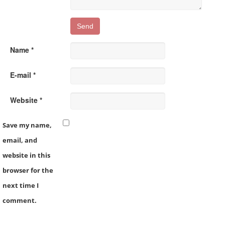
Name *
E-mail *
Website *
Save my name,
email, and
website in this
browser for the
next time I
comment.