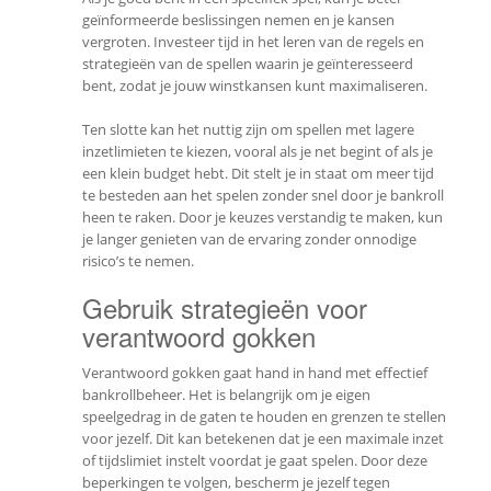
geïnformeerde beslissingen nemen en je kansen
vergroten. Investeer tijd in het leren van de regels en
strategieën van de spellen waarin je geïnteresseerd
bent, zodat je jouw winstkansen kunt maximaliseren.
Ten slotte kan het nuttig zijn om spellen met lagere
inzetlimieten te kiezen, vooral als je net begint of als je
een klein budget hebt. Dit stelt je in staat om meer tijd
te besteden aan het spelen zonder snel door je bankroll
heen te raken. Door je keuzes verstandig te maken, kun
je langer genieten van de ervaring zonder onnodige
risico’s te nemen.
Gebruik strategieën voor
verantwoord gokken
Verantwoord gokken gaat hand in hand met effectief
bankrollbeheer. Het is belangrijk om je eigen
speelgedrag in de gaten te houden en grenzen te stellen
voor jezelf. Dit kan betekenen dat je een maximale inzet
of tijdslimiet instelt voordat je gaat spelen. Door deze
beperkingen te volgen, bescherm je jezelf tegen