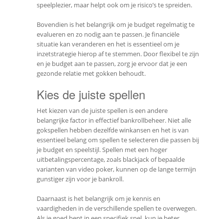
speelplezier, maar helpt ook om je risico’s te spreiden.
Bovendien is het belangrijk om je budget regelmatig te
evalueren en zo nodig aan te passen. Je financiële
situatie kan veranderen en het is essentieel om je
inzetstrategie hierop af te stemmen. Door flexibel te zijn
en je budget aan te passen, zorg je ervoor dat je een
gezonde relatie met gokken behoudt.
Kies de juiste spellen
Het kiezen van de juiste spellen is een andere
belangrijke factor in effectief bankrollbeheer. Niet alle
gokspellen hebben dezelfde winkansen en het is van
essentieel belang om spellen te selecteren die passen bij
je budget en speelstijl. Spellen met een hoger
uitbetalingspercentage, zoals blackjack of bepaalde
varianten van video poker, kunnen op de lange termijn
gunstiger zijn voor je bankroll.
Daarnaast is het belangrijk om je kennis en
vaardigheden in de verschillende spellen te overwegen.
Als je goed bent in een specifiek spel, kun je beter