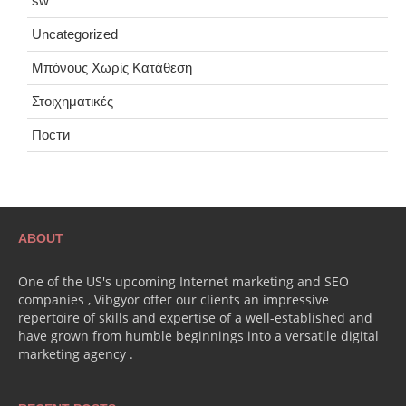
sw
Uncategorized
Μπόνους Χωρίς Κατάθεση
Στοιχηματικές
Пости
ABOUT
One of the US's upcoming Internet marketing and SEO
companies , Vibgyor offer our clients an impressive
repertoire of skills and expertise of a well-established and
have grown from humble beginnings into a versatile digital
marketing agency .