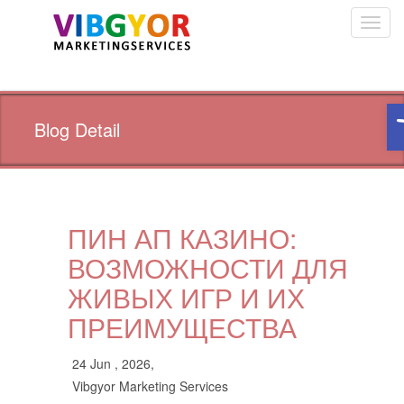
Toggl
navig
O
Blog Detail
ПИН АП КАЗИНО:
ВОЗМОЖНОСТИ ДЛЯ
ЖИВЫХ ИГР И ИХ
ПРЕИМУЩЕСТВА
24 Jun , 2026,
Vibgyor Marketing Services