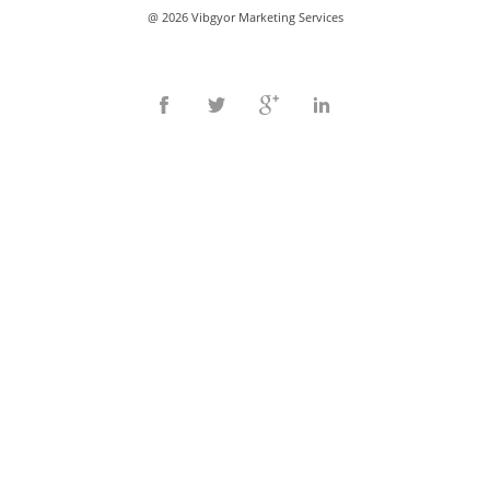
@ 2026 Vibgyor Marketing Services