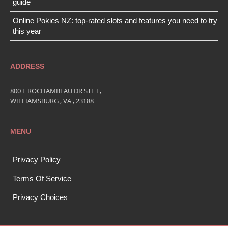
guide
Online Pokies NZ: top-rated slots and features you need to try
this year
ADDRESS
800 E ROCHAMBEAU DR STE F,
WILLIAMSBURG , VA , 23188
MENU
Privacy Policy
Terms Of Service
Privacy Choices