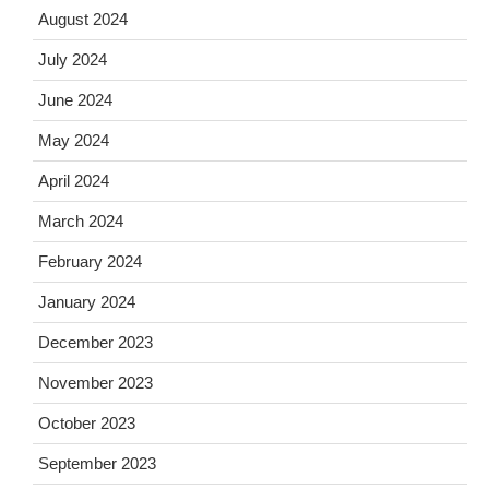
August 2024
July 2024
June 2024
May 2024
April 2024
March 2024
February 2024
January 2024
December 2023
November 2023
October 2023
September 2023