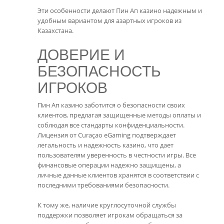
Эти особенности делают Пин Ап казино надежным и
удобным вариантом для азартных игроков из
Казахстана.
ДОВЕРИЕ И
БЕЗОПАСНОСТЬ
ИГРОКОВ
Пин Ап казино заботится о безопасности своих
клиентов, предлагая защищенные методы оплаты и
соблюдая все стандарты конфиденциальности.
Лицензия от Curaçao eGaming подтверждает
легальность и надежность казино, что дает
пользователям уверенность в честности игры. Все
финансовые операции надежно защищены, а
личные данные клиентов хранятся в соответствии с
последними требованиями безопасности.
К тому же, наличие круглосуточной службы
поддержки позволяет игрокам обращаться за