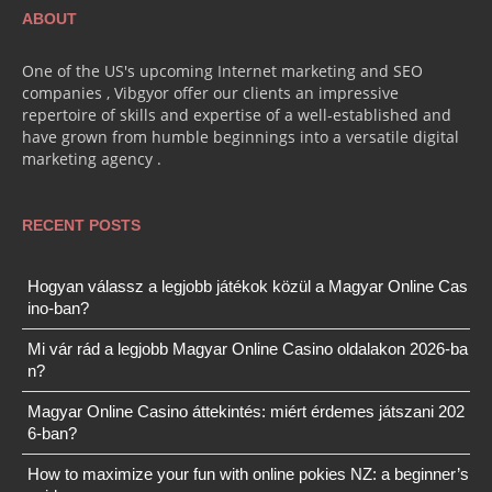
ABOUT
One of the US's upcoming Internet marketing and SEO
companies , Vibgyor offer our clients an impressive
repertoire of skills and expertise of a well-established and
have grown from humble beginnings into a versatile digital
marketing agency .
RECENT POSTS
Hogyan válassz a legjobb játékok közül a Magyar Online Cas
ino-ban?
Mi vár rád a legjobb Magyar Online Casino oldalakon 2026-ba
n?
Magyar Online Casino áttekintés: miért érdemes játszani 202
6-ban?
How to maximize your fun with online pokies NZ: a beginner’s