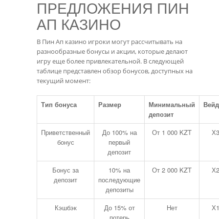
ПРЕДЛОЖЕНИЯ ПИН
АП КАЗИНО
В Пин Ап казино игроки могут рассчитывать на
разнообразные бонусы и акции, которые делают
игру еще более привлекательной. В следующей
таблице представлен обзор бонусов, доступных на
текущий момент:
Тип бонуса
Размер
Минимальный
Вейд
депозит
Приветственный
До 100% на
От 1 000 KZT
Х3
бонус
первый
депозит
Бонус за
10% на
От 2 000 KZT
Х2
депозит
последующие
депозиты
Кэшбэк
До 15% от
Нет
Х1
потерь