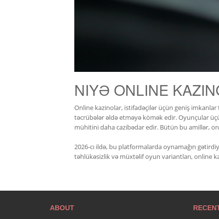
NIYƏ ONLINE KAZIN
Online kazinolar, istifadəçilər üçün geniş imkanl
təcrübələr əldə etməyə kömək edir. Oyunçular üçü
mühitini daha cazibədar edir. Bütün bu amillər, o
2026-cı ildə, bu platformalarda oynamağın gətirdiy
təhlükəsizlik və müxtəlif oyun variantları, online k
ABOUT
RECEN