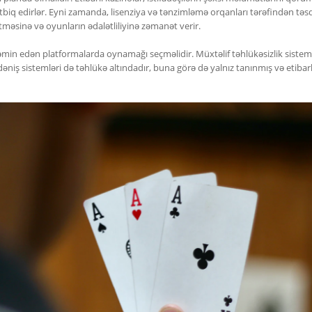
tbiq edirlər. Eyni zamanda, lisenziya və tənzimləmə orqanları tərəfindən təs
 etməsinə və oyunların ədalətliliyinə zəmanət verir.
 təmin edən platformalarda oynamağı seçməlidir. Müxtəlif təhlükəsizlik sistem
dəniş sistemləri də təhlükə altındadır, buna görə də yalnız tanınmış və etibarl