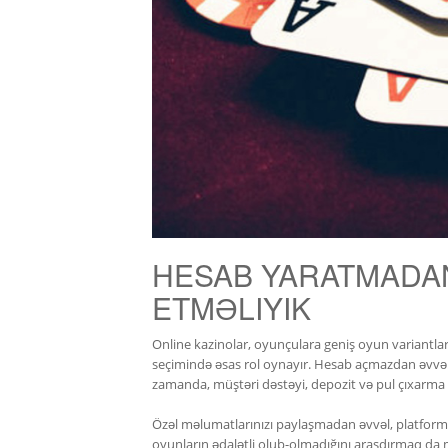
HESAB YARATMADA
ETMƏLIYIK
Online kazinolar, oyunçulara geniş oyun variantlar
seçimində əsas rol oynayır. Hesab açmazdan əvvəl,
zamanda, müştəri dəstəyi, depozit və pul çıxarma p
Özəl məlumatlarınızı paylaşmadan əvvəl, platforma
oyunların ədalətli olub-olmadığını araşdırmaq d