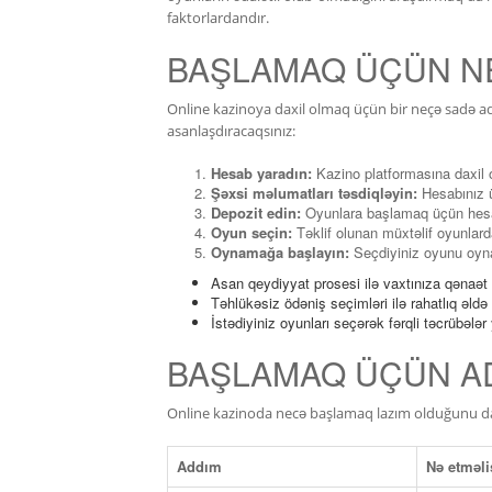
faktorlardandır.
BAŞLAMAQ ÜÇÜN NE
Online kazinoya daxil olmaq üçün bir neçə sadə ad
asanlaşdıracaqsınız:
Hesab yaradın:
Kazino platformasına daxil o
Şəxsi məlumatları təsdiqləyin:
Hesabınız ü
Depozit edin:
Oyunlara başlamaq üçün hesab
Oyun seçin:
Təklif olunan müxtəlif oyunlarda
Oynamağa başlayın:
Seçdiyiniz oyunu oyna
Asan qeydiyyat prosesi ilə vaxtınıza qənaət 
Təhlükəsiz ödəniş seçimləri ilə rahatlıq əldə
İstədiyiniz oyunları seçərək fərqli təcrübələr
BAŞLAMAQ ÜÇÜN AD
Online kazinoda necə başlamaq lazım olduğunu da
Addım
Nə etməli