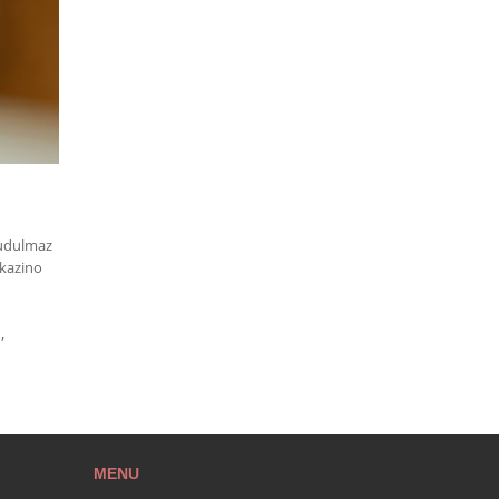
nudulmaz
 kazino
,
MENU