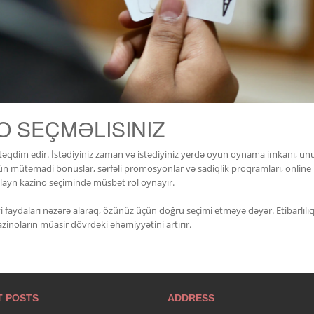
O SEÇMƏLISINIZ
ar təqdim edir. İstədiyiniz zaman və istədiyiniz yerdə oyun oynama imkanı, u
n mütəmadi bonuslar, sərfəli promosyonlar və sadiqlik proqramları, online
nlayn kazino seçimində müsbət rol oynayır.
i faydaları nəzərə alaraq, özünüz üçün doğru seçimi etməyə dəyər. Etibarlılıq
azinoların müasir dövrdəki əhəmiyyətini artırır.
T POSTS
ADDRESS