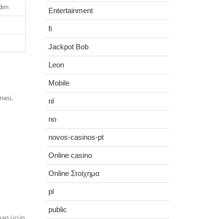
dım
Entertainment
fi
Jackpot Bob
Leon
Mobile
məsi,
nl
no
novos-casinos-pt
Online casino
Online Στοίχημα
pl
public
umaq üçün