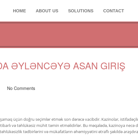
HOME
ABOUT US
SOLUTIONS
CONTACT
6-DA ƏYLƏNCƏYƏ ASAN GIRIŞ
No Comments
aşamaq üçün doğru seçimlər etmək son dərəcə vacibdir. Kazinolar, istifadəçil
ibarlı və təhlükəsiz mühit təmin etməlidirlər. Bu məqalədə, kazinoya necə d
təhlükəsizlik tədbirlərini və mükafatların əhəmiyyətini ətraflı şəkildə araşdır