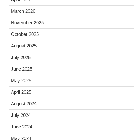
March 2026
November 2025
October 2025
August 2025
July 2025
June 2025
May 2025
April 2025
August 2024
July 2024
June 2024
May 2024