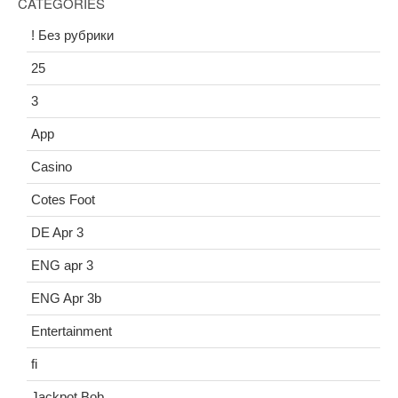
CATEGORIES
! Без рубрики
25
3
App
Casino
Cotes Foot
DE Apr 3
ENG apr 3
ENG Apr 3b
Entertainment
fi
Jackpot Bob