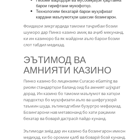
барои гирифтани мукофотҳо.
Технологияи бехатарӣ барои муҳофизат
кардани маълумотҳои шахсии бозингарон.
Фоидаҳои зикргардида тамоми таҷрибаи бозии
шуморо дар Пинко казино амиқ ва аҷиб мекунанд,
ки ин казиноро ба як майдони аъло барои бозии
слот табдил медиҳад.
ЭЪТИМОД ВА
АМНИЯТИ КАЗИНО
Пинко казино бо лицензияи Curacao eGaming ва
риояи стандартҳои баланд оид ба амният шӯҳрат
дорад. Ин казино бо тамоми маълумот ва хатҳои
пардохтҳо бо муҳофизати аъло ва шифргузорӣ
таъмин шуда, эътимодгибии бузургро мефаҳмад.
Бозингарони нав метавонанд бо хати рақамии
бехатар ва боварӣ дастрасӣ пайдо кунанд.
Эътимоди зиёд дар ин казино ба бозингарон имкон
медиҳад, ки бо оромии қалб ва боварӣ бозӣ кунанд.