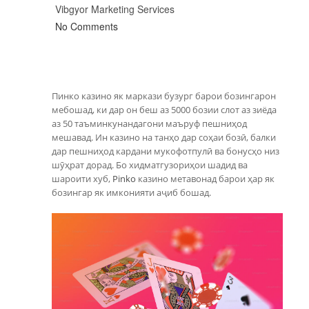
Vibgyor Marketing Services
No Comments
Пинко казино як маркази бузург барои бозингарон
мебошад, ки дар он беш аз 5000 бозии слот аз зиёда
аз 50 таъминкунандагони маъруф пешниҳод
мешавад. Ин казино на танҳо дар соҳаи бозӣ, балки
дар пешниҳод кардани мукофотпулӣ ва бонусҳо низ
шӯҳрат дорад. Бо хидматгузориҳои шадид ва
шароити хуб,
Pinko
казино метавонад барои ҳар як
бозингар як имконияти аҷиб бошад.