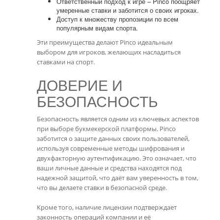
Ответственный подход к игре – Pinco поощряет
умеренные ставки и заботится о своих игроках.
Доступ к множеству пропозиции по всем
популярным видам спорта.
Эти преимущества делают Pinco идеальным
выбором для игроков, желающих насладиться
ставками на спорт.
ДОВЕРИЕ И
БЕЗОПАСНОСТЬ
Безопасность является одним из ключевых аспектов
при выборе букмекерской платформы. Pinco
заботится о защите данных своих пользователей,
используя современные методы шифрования и
двухфакторную аутентификацию. Это означает, что
ваши личные данные и средства находятся под
надежной защитой, что даёт вам уверенность в том,
что вы делаете ставки в безопасной среде.
Кроме того, наличие лицензии подтверждает
законность операций компании и её