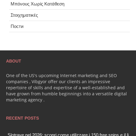
Μπόνους Χωρίς Κατάθεση
Στοιχηματικές
Пости
ABOUT
One of the US's upcoming Internet marketing and SEO
companies , Vibgyor offer our clients an impressive
repertoire of skills and expertise of a well-established and
have grown from humble beginnings into a versatile digital
marketing agency .
RECENT POSTS
Slotrave nel 2026: scopri come utilizzare i 150 free spins e il li