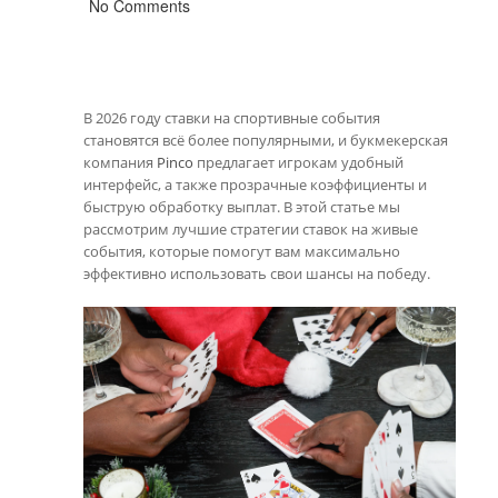
No Comments
В 2026 году ставки на спортивные события
становятся всё более популярными, и букмекерская
компания
Pinco
предлагает игрокам удобный
интерфейс, а также прозрачные коэффициенты и
быструю обработку выплат. В этой статье мы
рассмотрим лучшие стратегии ставок на живые
события, которые помогут вам максимально
эффективно использовать свои шансы на победу.