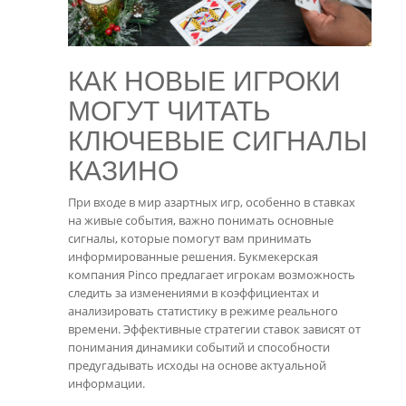
КАК НОВЫЕ ИГРОКИ
МОГУТ ЧИТАТЬ
КЛЮЧЕВЫЕ СИГНАЛЫ
КАЗИНО
При входе в мир азартных игр, особенно в ставках
на живые события, важно понимать основные
сигналы, которые помогут вам принимать
информированные решения. Букмекерская
компания Pinco предлагает игрокам возможность
следить за изменениями в коэффициентах и
анализировать статистику в режиме реального
времени. Эффективные стратегии ставок зависят от
понимания динамики событий и способности
предугадывать исходы на основе актуальной
информации.