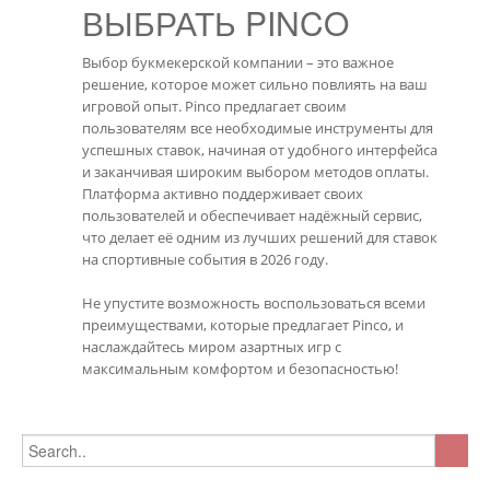
ВЫБРАТЬ PINCO
Выбор букмекерской компании – это важное
решение, которое может сильно повлиять на ваш
игровой опыт. Pinco предлагает своим
пользователям все необходимые инструменты для
успешных ставок, начиная от удобного интерфейса
и заканчивая широким выбором методов оплаты.
Платформа активно поддерживает своих
пользователей и обеспечивает надёжный сервис,
что делает её одним из лучших решений для ставок
на спортивные события в 2026 году.
Не упустите возможность воспользоваться всеми
преимуществами, которые предлагает Pinco, и
наслаждайтесь миром азартных игр с
максимальным комфортом и безопасностью!