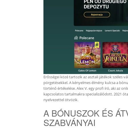
Erősségei közé tartozik az asztali játékok széles 
pörgetésekkel. A kényelmes élmény kulcsa a bónusz
történő értékelése. Alex V. egy profi író, aki az 
kapcsolatos tartalmakra specializálódott. 2021 ót
nyelvezettel ötvözik.
A BÓNUSZOK ÉS Á
SZABVÁNYAI