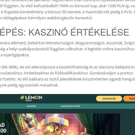
től függően. Az első befizetéséből 100%-os bónuszt kap, akár 1200 PLN-ig, v
. A fogadási követelmény a bónusz 50-szerese, a maximális tét pedig 6 PLN.
 táblagépeken bármilyen webböngészőn keresztül.
ÉPÉS: KASZINÓ ÉRTÉKELÉSE
mára elérhető, beleértve Németországot, Magyarországot, Ausztriát, Svájc
ség a helyi szabályozásoktól függően változhat. A legtöbb online kaszinóhoz
 a nyerőgépekre.
(94–96%), de ezt ellensúlyozza a kiszámíthatóság és az alacsony belépési k
apcsolatokhoz, hirdetésekhez és fiókbeállításokhoz. Gondoskodjon a pontos
 a fizetést. Az élő bakkara az osztó jelenlétének köszönhetően egyedi hangul
bályok pedig egyszerűek maradnak.