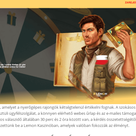
t, amelyet a nyerőgépes rajongók kétségtelenül értékelni fognak. A szokásos
ztüli ügyfélszolgálat, a könnyen elérhető webes űrlap és az e-mailes támoga
os válaszidő általában 30 perc és 2 óra között van, a kérdés összetettségétől
zettünk be a Lemon Kaszinóban, amelyek valóban fokozzák az élményt.