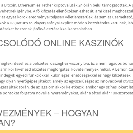
int a Bitcoin, Ethereum és Tether kriptovaluták 24 órán belül támogatottak. A
ehetnek igénybe. A fő kifizetés ellenőrzésen eshet át, ami kissé meghossza
y az egyes körök eredményei teljesen véletlenszerűek, és sem az üzemeltető
ok RTP (Return to Player) arányai explicit módon közzétételre kerülnek, le
téseket hozzanak játékválasztásaikkal kapcsolatban.
CSOLÓDÓ ONLINE KASZINÓK
 megtekintéséhez a befizetési összeghez viszonyítva. Ez a nem ragadós bónu
 bármikor kivehesd előzetes megforgatási követelmények nélkül. A Lemon C
indegyik egyedi funkciókkal, különleges lehetőségekkel és nagy kifizetések
egy olyan nyerőgépes játékot, amely az egyszerűséget az innovációval ötvözi
gész játék során, de az izgalom akkor keletkezik, amikor egy színes jokert lát
a pontokat forgatva növeli a nyereményeket, akár a téted akár 100-szorosát
VEZMÉNYEK – HOGYAN
AN?