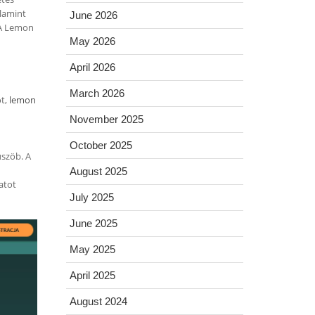
alamint
June 2026
 A Lemon
May 2026
April 2026
March 2026
ot,
lemon
November 2025
October 2025
üszöb. A
August 2025
atot
July 2025
June 2025
May 2025
April 2025
August 2024