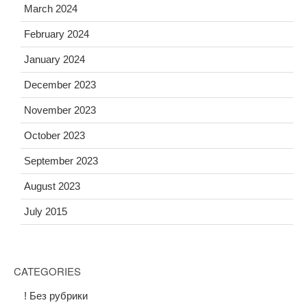
March 2024
February 2024
January 2024
December 2023
November 2023
October 2023
September 2023
August 2023
July 2015
CATEGORIES
! Без рубрики