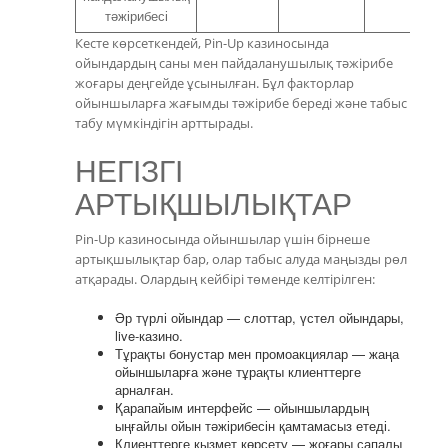
тәжірибесі
Кесте көрсеткендей, Pin-Up казиносында
ойындардың саны мен пайдаланушылық тәжірибе
жоғары деңгейде ұсынылған. Бұл факторлар
ойыншыларға жағымды тәжірибе береді және табыс
табу мүмкіндігін арттырады.
НЕГІЗГІ
АРТЫҚШЫЛЫҚТАР
Pin-Up казиносында ойыншылар үшін бірнеше
артықшылықтар бар, олар табыс алуда маңызды рөл
атқарады. Олардың кейбірі төменде келтірілген:
Әр түрлі ойындар — слоттар, үстел ойындары,
live-казино.
Тұрақты бонустар мен промоакциялар — жаңа
ойыншыларға және тұрақты клиенттерге
арналған.
Қарапайым интерфейс — ойыншылардың
ыңғайлы ойын тәжірибесін қамтамасыз етеді.
Клиенттерге қызмет көрсету — жоғары сапалы