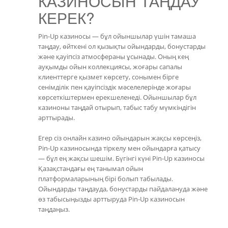
КАЗИНОСЫН ТАҢДАУ
КЕРЕК?
Pin-Up казиносы — бұл ойыншылар үшін тамаша
таңдау, өйткені ол қызықты ойындарды, бонустарды
және қауіпсіз атмосфераны ұсынады. Оның кең
ауқымды ойын коллекциясы, жоғары сапалы
клиенттерге қызмет көрсету, сонымен бірге
сенімділік пен қауіпсіздік мәселелерінде жоғары
көрсеткіштермен ерекшеленеді. Ойыншылар бұл
казиноны таңдай отырып, табыс табу мүмкіндігін
арттырады.
Егер сіз онлайн казино ойындарын жақсы көрсеңіз,
Pin-Up казиносында тіркелу мен ойындарға қатысу
— бұл ең жақсы шешім. Бүгінгі күні Pin-Up казиносы
Қазақстандағы ең танымал ойын
платформаларының бірі болып табылады.
Ойындарды таңдауда, бонустарды пайдалануда және
өз табысыңызды арттыруда Pin-Up казиносын
таңдаңыз.