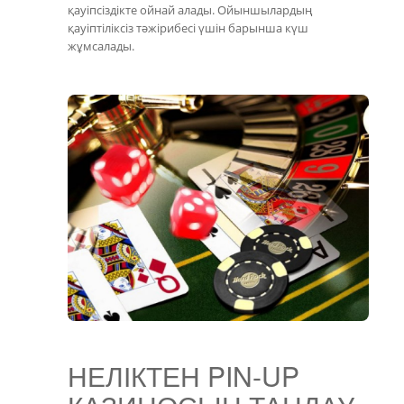
қауіпсіздікте ойнай алады. Ойыншылардың
қауіптіліксіз тәжірибесі үшін барынша күш
жұмсалады.
НЕЛІКТЕН PIN-UP