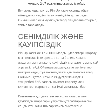
қолдау, 24/7 режимінде жұмыс істейді.
Бұл артықшылықтар Pin-Up казиносында ойын
ойнаудың тиімділігі мен жеңілдігін арттырады.
Ойыншылар осы мүмкіндіктерді пайдалана отырып,
табыс таба алады.
СЕНІМДІЛІК ЖӘНЕ
ҚАУІПСІЗДІК
Pin-Up казиносы ойыншылардың деректерін қорғау
мен сенімділікке ерекше көңіл бөледі. Казино
лицензияланған және қауіпсіздік стандарттарына сай
жұмыс істейді. Ойыншылардың жеке мәліметтері
шифрланады, бұл анонимділікті қамтамасыз етеді.
Сонымен қатар, казино индустриясындағы
тәжірибесі бай, сапалы қызмет көрсету мен
клиенттерге арналған сенімді механизмі бар.
Казиноның қолданатын технологиялары мен
қауіпсіздік шаралары уақыттың талаптарына сай,
сондықтан ойыншылар жайлылықта және