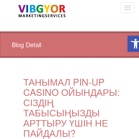
Toggl
navig
Ope
Blog Detail
ТАНЫМАЛ PIN-UP
CASINO ОЙЫНДАРЫ:
СІЗДІҢ
ТАБЫСЫҢЫЗДЫ
АРТТЫРУ ҮШІН НЕ
ПАЙДАЛЫ?