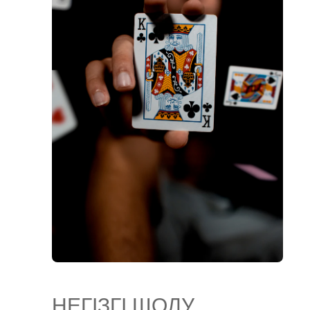
НЕГІЗГІ ШОЛУ