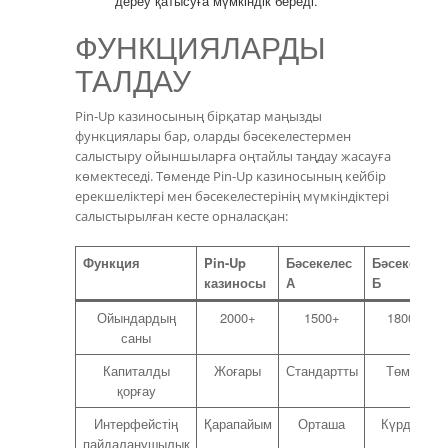
дереу қатысуға мүмкіндік береді.
ФУНКЦИЯЛАРДЫ
ТАЛДАУ
Pin-Up казиносының бірқатар маңызды
функциялары бар, оларды бәсекелестермен
салыстыру ойыншыларға оңтайлы таңдау жасауға
көмектеседі. Төменде Pin-Up казиносының кейбір
ерекшеліктері мен бәсекелестерінің мүмкіндіктері
салыстырылған кесте орналасқан:
Функция
Pin-Up
Бәсекелес
Бәсекелес
казиносы
А
Б
Ойындардың
2000+
1500+
1800+
саны
Капиталды
Жоғары
Стандартты
Төмен
қорғау
Интерфейстің
Қарапайым
Орташа
Күрделі
пайдаланушылық