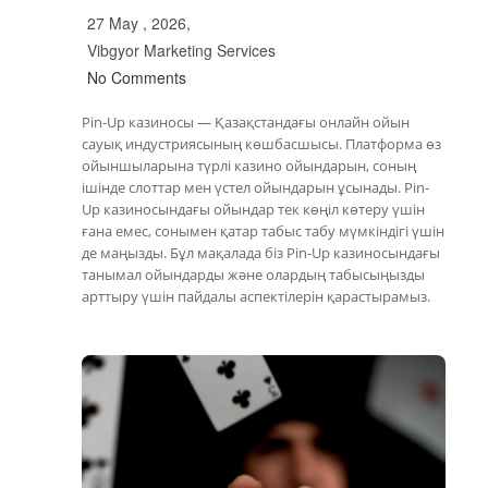
27 May , 2026,
Vibgyor Marketing Services
No Comments
Pin-Up казиносы — Қазақстандағы онлайн ойын
сауық индустриясының көшбасшысы. Платформа өз
ойыншыларына түрлі казино ойындарын, соның
ішінде слоттар мен үстел ойындарын ұсынады. Pin-
Up казиносындағы ойындар тек көңіл көтеру үшін
ғана емес, сонымен қатар табыс табу мүмкіндігі үшін
де маңызды. Бұл мақалада біз Pin-Up казиносындағы
танымал ойындарды және олардың табысыңызды
арттыру үшін пайдалы аспектілерін қарастырамыз.