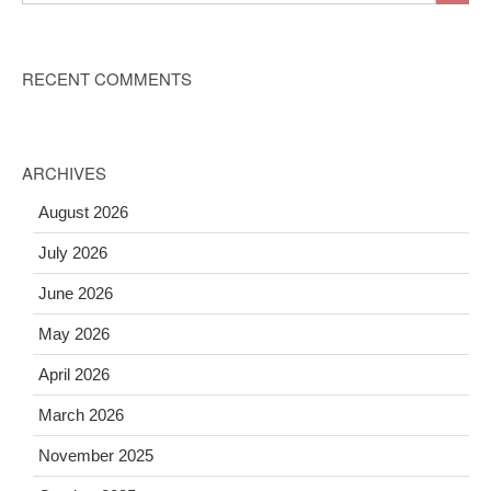
RECENT COMMENTS
ARCHIVES
August 2026
July 2026
June 2026
May 2026
April 2026
March 2026
November 2025