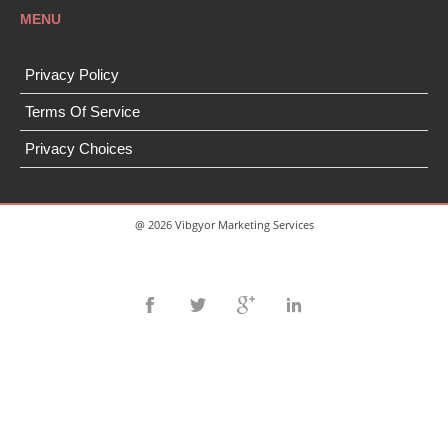
MENU
Privacy Policy
Terms Of Service
Privacy Choices
@ 2026 Vibgyor Marketing Services