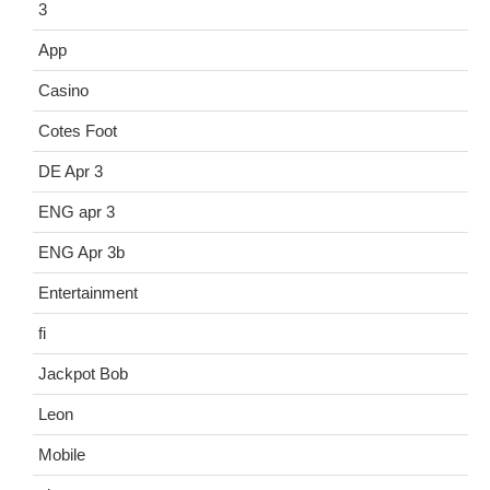
3
App
Casino
Cotes Foot
DE Apr 3
ENG apr 3
ENG Apr 3b
Entertainment
fi
Jackpot Bob
Leon
Mobile