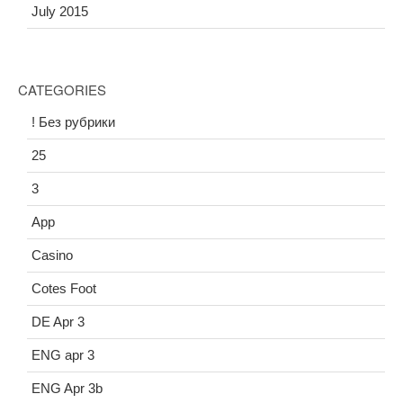
July 2015
CATEGORIES
! Без рубрики
25
3
App
Casino
Cotes Foot
DE Apr 3
ENG apr 3
ENG Apr 3b