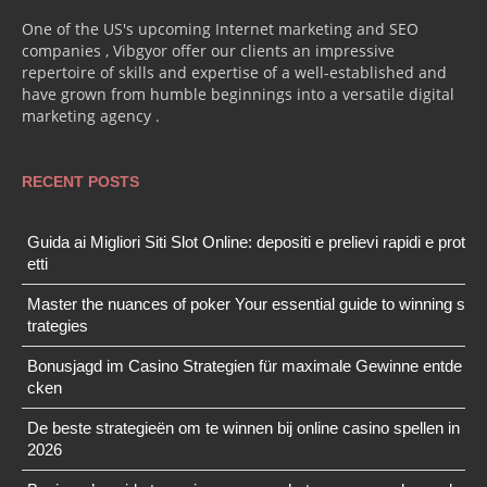
One of the US's upcoming Internet marketing and SEO
companies , Vibgyor offer our clients an impressive
repertoire of skills and expertise of a well-established and
have grown from humble beginnings into a versatile digital
marketing agency .
RECENT POSTS
Guida ai Migliori Siti Slot Online: depositi e prelievi rapidi e prot
etti
Master the nuances of poker Your essential guide to winning s
trategies
Bonusjagd im Casino Strategien für maximale Gewinne entde
cken
De beste strategieën om te winnen bij online casino spellen in
2026