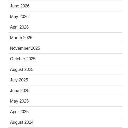
June 2026
May 2026
April 2026
March 2026
November 2025
October 2025
August 2025
July 2025
June 2025
May 2025
April 2025
August 2024