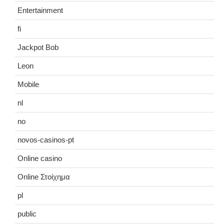
Entertainment
fi
Jackpot Bob
Leon
Mobile
nl
no
novos-casinos-pt
Online casino
Online Στοίχημα
pl
public