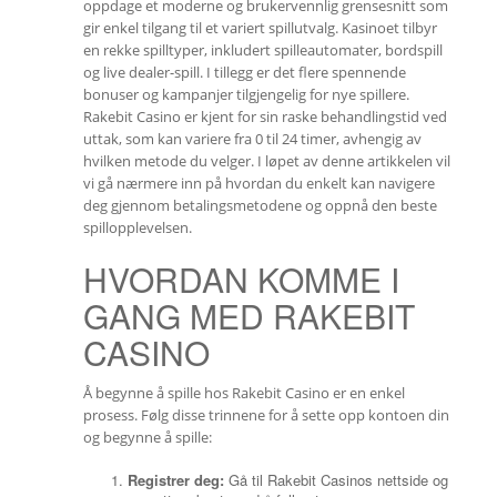
oppdage et moderne og brukervennlig grensesnitt som
gir enkel tilgang til et variert spillutvalg. Kasinoet tilbyr
en rekke spilltyper, inkludert spilleautomater, bordspill
og live dealer-spill. I tillegg er det flere spennende
bonuser og kampanjer tilgjengelig for nye spillere.
Rakebit Casino er kjent for sin raske behandlingstid ved
uttak, som kan variere fra 0 til 24 timer, avhengig av
hvilken metode du velger. I løpet av denne artikkelen vil
vi gå nærmere inn på hvordan du enkelt kan navigere
deg gjennom betalingsmetodene og oppnå den beste
spillopplevelsen.
HVORDAN KOMME I
GANG MED RAKEBIT
CASINO
Å begynne å spille hos Rakebit Casino er en enkel
prosess. Følg disse trinnene for å sette opp kontoen din
og begynne å spille:
Registrer deg:
Gå til Rakebit Casinos nettside og