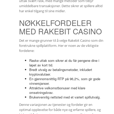
uttak svært rask, med mange metoder som tilbyr
umiddelbare transaksjoner. Dette sikrer at spillere alltid
har enkel tilgang til sine midler.
NØKKELFORDELER
MED RAKEBIT CASINO
Det er mange grunner til å velge Rakebit Casino som din
foretrukne spillplattform. Her er noen av de viktigste
fordelene:
Raske uttak som sikrer at du får pengene dine i
løpet av kort tid.
Bredt utvalg av betalingsmetoder, inkludert
kryptovalutaer.
En gjennomsnittlig RTP på 96,2%, som gir gode
vinnersjanser.
Attraktive velkomstbonuser med klare
omsetningskrav.
Brukervennlig nettsted med et variert spillutvalg.
Denne variasjonen av tjenester og fordeler gir en
optimal opplevelse for både nye og erfarne spillere, og