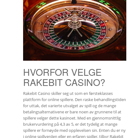
HVORFOR VELGE
RAKEBIT CASINO?
Rakebit Casino skiller seg ut som en førsteklasses
plattform for online spillere. Den raske behandlingstiden
for uttak, det varierte utvalget av spill og de mange
betalingsalternativene er bare noen av grunnene til at
spillere velger dette kasinoet. Med en gjennomsnittlig
brukervurdering på 4,3 av 5, er det tydelig at mange
spillere er fornøyde med opplevelsen sin. Enten du er ny
i online spillverden eller en erfaren spiller, tilbyr Rakebit