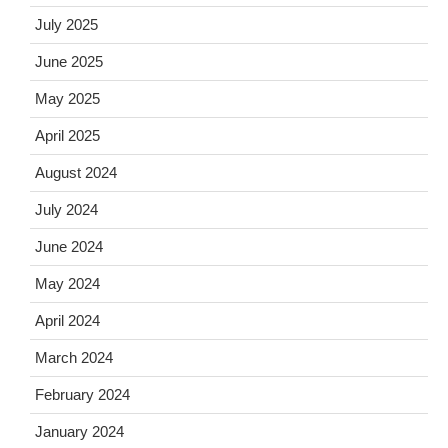
July 2025
June 2025
May 2025
April 2025
August 2024
July 2024
June 2024
May 2024
April 2024
March 2024
February 2024
January 2024