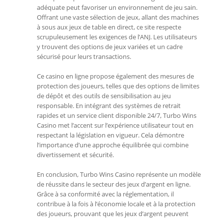
adéquate peut favoriser un environnement de jeu sain.
Offrant une vaste sélection de jeux, allant des machines
à sous aux jeux de table en direct, ce site respecte
scrupuleusement les exigences de l’ANJ. Les utilisateurs
y trouvent des options de jeux variées et un cadre
sécurisé pour leurs transactions.
Ce casino en ligne propose également des mesures de
protection des joueurs, telles que des options de limites
de dépôt et des outils de sensibilisation au jeu
responsable. En intégrant des systèmes de retrait
rapides et un service client disponible 24/7, Turbo Wins
Casino met l’accent sur l’expérience utilisateur tout en
respectant la législation en vigueur. Cela démontre
l’importance d’une approche équilibrée qui combine
divertissement et sécurité.
En conclusion, Turbo Wins Casino représente un modèle
de réussite dans le secteur des jeux d’argent en ligne.
Grâce à sa conformité avec la réglementation, il
contribue à la fois à l’économie locale et à la protection
des joueurs, prouvant que les jeux d’argent peuvent