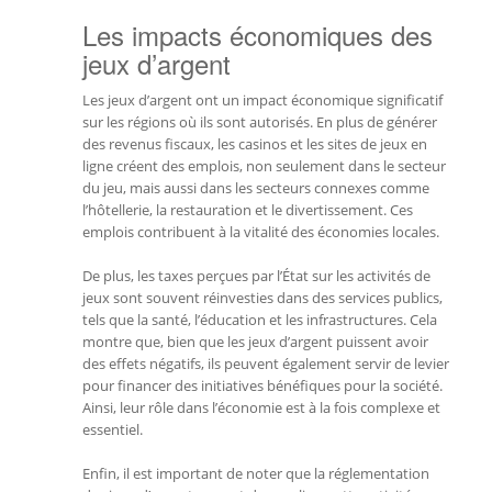
Les impacts économiques des
jeux d’argent
Les jeux d’argent ont un impact économique significatif
sur les régions où ils sont autorisés. En plus de générer
des revenus fiscaux, les casinos et les sites de jeux en
ligne créent des emplois, non seulement dans le secteur
du jeu, mais aussi dans les secteurs connexes comme
l’hôtellerie, la restauration et le divertissement. Ces
emplois contribuent à la vitalité des économies locales.
De plus, les taxes perçues par l’État sur les activités de
jeux sont souvent réinvesties dans des services publics,
tels que la santé, l’éducation et les infrastructures. Cela
montre que, bien que les jeux d’argent puissent avoir
des effets négatifs, ils peuvent également servir de levier
pour financer des initiatives bénéfiques pour la société.
Ainsi, leur rôle dans l’économie est à la fois complexe et
essentiel.
Enfin, il est important de noter que la réglementation