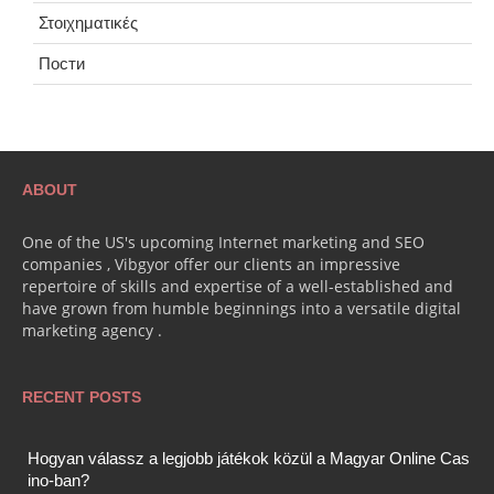
Στοιχηματικές
Пости
ABOUT
One of the US's upcoming Internet marketing and SEO
companies , Vibgyor offer our clients an impressive
repertoire of skills and expertise of a well-established and
have grown from humble beginnings into a versatile digital
marketing agency .
RECENT POSTS
Hogyan válassz a legjobb játékok közül a Magyar Online Cas
ino-ban?