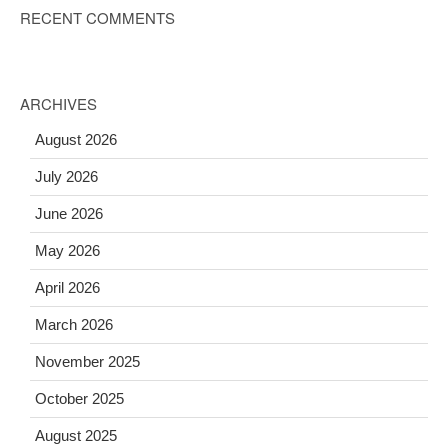
RECENT COMMENTS
ARCHIVES
August 2026
July 2026
June 2026
May 2026
April 2026
March 2026
November 2025
October 2025
August 2025