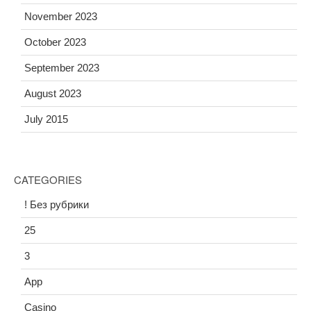
November 2023
October 2023
September 2023
August 2023
July 2015
CATEGORIES
! Без рубрики
25
3
App
Casino