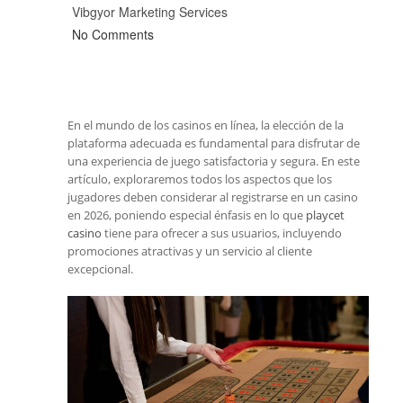
Vibgyor Marketing Services
No Comments
En el mundo de los casinos en línea, la elección de la
plataforma adecuada es fundamental para disfrutar de
una experiencia de juego satisfactoria y segura. En este
artículo, exploraremos todos los aspectos que los
jugadores deben considerar al registrarse en un casino
en 2026, poniendo especial énfasis en lo que
playcet
casino
tiene para ofrecer a sus usuarios, incluyendo
promociones atractivas y un servicio al cliente
excepcional.