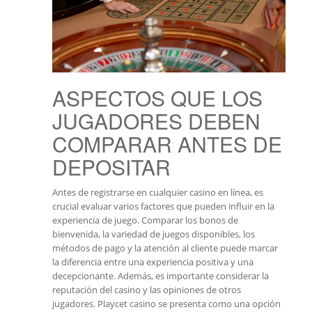
ASPECTOS QUE LOS
JUGADORES DEBEN
COMPARAR ANTES DE
DEPOSITAR
Antes de registrarse en cualquier casino en línea, es
crucial evaluar varios factores que pueden influir en la
experiencia de juego. Comparar los bonos de
bienvenida, la variedad de juegos disponibles, los
métodos de pago y la atención al cliente puede marcar
la diferencia entre una experiencia positiva y una
decepcionante. Además, es importante considerar la
reputación del casino y las opiniones de otros
jugadores. Playcet casino se presenta como una opción