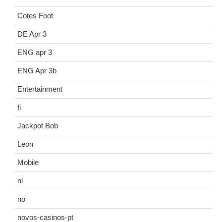
Cotes Foot
DE Apr 3
ENG apr 3
ENG Apr 3b
Entertainment
fi
Jackpot Bob
Leon
Mobile
nl
no
novos-casinos-pt