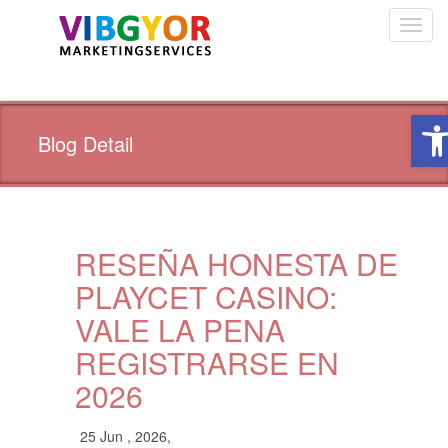
Toggl
navig
Ope
Blog Detail
RESEÑA HONESTA DE
PLAYCET CASINO:
VALE LA PENA
REGISTRARSE EN
2026
25 Jun , 2026,