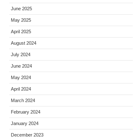
June 2025
May 2025
April 2025
August 2024
July 2024
June 2024
May 2024
April 2024
March 2024
February 2024
January 2024
December 2023