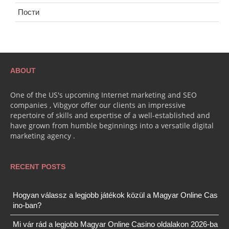
Пости
ABOUT
One of the US's upcoming Internet marketing and SEO
companies , Vibgyor offer our clients an impressive
repertoire of skills and expertise of a well-established and
have grown from humble beginnings into a versatile digital
marketing agency .
RECENT POSTS
Hogyan válassz a legjobb játékok közül a Magyar Online Cas
ino-ban?
Mi vár rád a legjobb Magyar Online Casino oldalakon 2026-ba