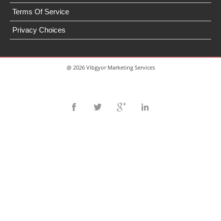
Terms Of Service
Privacy Choices
@ 2026 Vibgyor Marketing Services