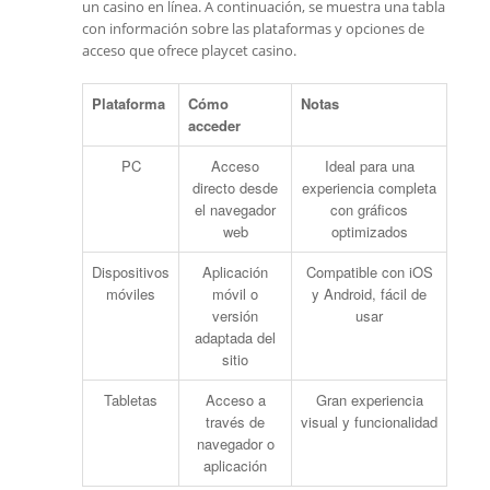
un casino en línea. A continuación, se muestra una tabla
con información sobre las plataformas y opciones de
acceso que ofrece playcet casino.
Plataforma
Cómo
Notas
acceder
PC
Acceso
Ideal para una
directo desde
experiencia completa
el navegador
con gráficos
web
optimizados
Dispositivos
Aplicación
Compatible con iOS
móviles
móvil o
y Android, fácil de
versión
usar
adaptada del
sitio
Tabletas
Acceso a
Gran experiencia
través de
visual y funcionalidad
navegador o
aplicación