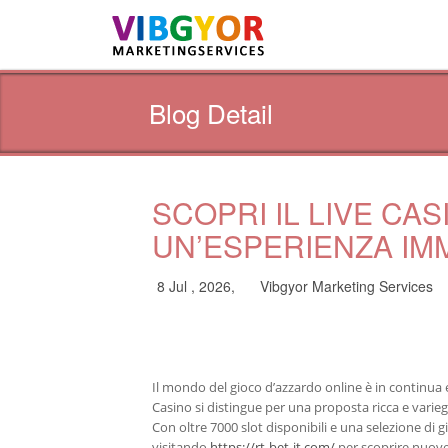
Blog Detail
SCOPRI IL LIVE CAS
UN’ESPERIENZA IM
8 Jul , 2026,
Vibgyor Marketing Services
Il mondo del gioco d’azzardo online è in continua 
Casino si distingue per una proposta ricca e vari
Con oltre 7000 slot disponibili e una selezione di g
visitando
https://rt-bet-it.com/
per scoprire nuove