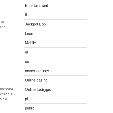
Entertainment
fi
 di
Jackpot Bob
tori
Leon
Mobile
nl
no
novos-casinos-pt
Online casino
lamentata
Online Στοίχημα
 casino si
o e a
pl
public