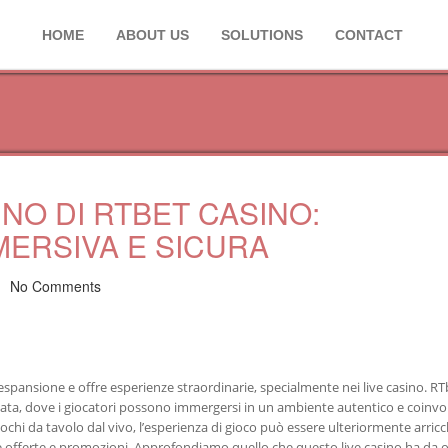
HOME
ABOUT US
SOLUTIONS
CONTACT
INO DI RTBET CASINO:
MERSIVA E SICURA
No Comments
espansione e offre esperienze straordinarie, specialmente nei live casino. RT
egata, dove i giocatori possono immergersi in un ambiente autentico e coinvo
iochi da tavolo dal vivo, l’esperienza di gioco può essere ulteriormente arricc
 offerte e promozioni. Approfondiamo quello che questo live casino ha da of