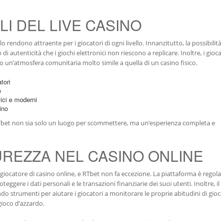
LI DEL LIVE CASINO
o rendono attraente per i giocatori di ogni livello. Innanzitutto, la possibilità
i autenticità che i giochi elettronici non riescono a replicare. Inoltre, i gioca
o un’atmosfera comunitaria molto simile a quella di un casino fisico.
tori
e
ici e moderni
ino
 RTbet non sia solo un luogo per scommettere, ma un’esperienza completa e
CUREZZA NEL CASINO ONLINE
 giocatore di casino online, e RTbet non fa eccezione. La piattaforma è rego
teggere i dati personali e le transazioni finanziarie dei suoi utenti. Inoltre, il
o strumenti per aiutare i giocatori a monitorare le proprie abitudini di gioc
 gioco d’azzardo.