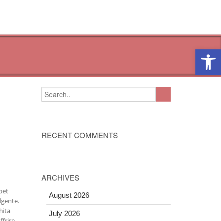
Open 
RECENT COMMENTS
ARCHIVES
bet
August 2026
lgente.
hita
July 2026
frire.