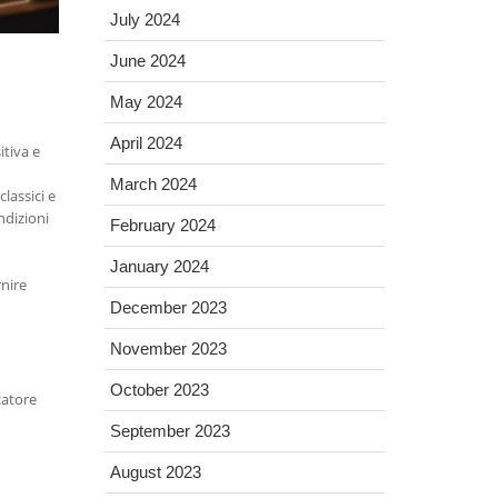
July 2024
June 2024
May 2024
April 2024
itiva e
March 2024
lassici e
ndizioni
February 2024
January 2024
rnire
December 2023
November 2023
October 2023
catore
September 2023
August 2023