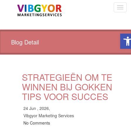
Toggl
navig
Ope
Blog Detail
STRATEGIEËN OM TE
WINNEN BIJ GOKKEN
TIPS VOOR SUCCES
24 Jun , 2026,
Vibgyor Marketing Services
No Comments