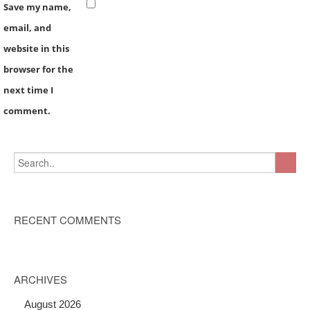
Save my name,
email, and
website in this
browser for the
next time I
comment.
RECENT COMMENTS
ARCHIVES
August 2026