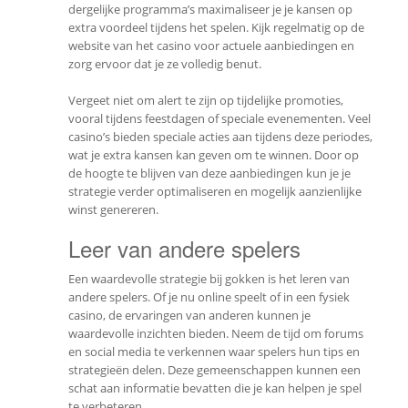
dergelijke programma’s maximaliseer je je kansen op
extra voordeel tijdens het spelen. Kijk regelmatig op de
website van het casino voor actuele aanbiedingen en
zorg ervoor dat je ze volledig benut.
Vergeet niet om alert te zijn op tijdelijke promoties,
vooral tijdens feestdagen of speciale evenementen. Veel
casino’s bieden speciale acties aan tijdens deze periodes,
wat je extra kansen kan geven om te winnen. Door op
de hoogte te blijven van deze aanbiedingen kun je je
strategie verder optimaliseren en mogelijk aanzienlijke
winst genereren.
Leer van andere spelers
Een waardevolle strategie bij gokken is het leren van
andere spelers. Of je nu online speelt of in een fysiek
casino, de ervaringen van anderen kunnen je
waardevolle inzichten bieden. Neem de tijd om forums
en social media te verkennen waar spelers hun tips en
strategieën delen. Deze gemeenschappen kunnen een
schat aan informatie bevatten die je kan helpen je spel
te verbeteren.