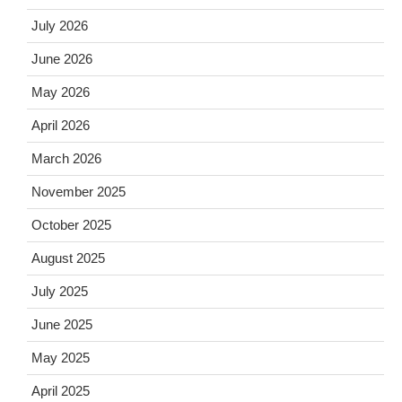
July 2026
June 2026
May 2026
April 2026
March 2026
November 2025
October 2025
August 2025
July 2025
June 2025
May 2025
April 2025