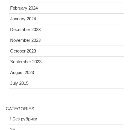
February 2024
January 2024
December 2023
November 2023
October 2023
September 2023
August 2023
July 2015
CATEGORIES
! Без рубрики
25