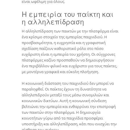
είναι ωφέλιμη για όλους.
Η εμπειρία του παίκτη και
η αλληλεπίδραση
Η αλληλεπίδραση των παικτών με την πλατφόρμα είναι
ένα κρίσιμο στοιχείο της εμπειρίας παιχνιδιού. Η
προσβασιμότητα, η ευχρηστία και η γραφιστική
σχεδίαση παίζουν καθοριστικό ρόλο στο πόσο
ευχάριστη είναι η εμπειρία του χρήστη. Οι σύγχρονες
πλατφόρμες καζίνο προσπαθούν να δημιουργήσουν
ένα περιβάλλον φιλικό και ευχάριστο για τους παίκτες,
με μοντέρνα γραφικά και εύκολη πλοήγηση.
Η κοινωνική διάσταση του παιχνιδιού δεν μπορεί να
παραληφθεί. Οι παίκτες έχουν τη δυνατότητα να
αλληλεπιδρούν μεταξύ τους μέσω συνομιλιών και
κοινωνικών δικτύων. Αυτή η κοινωνική σύνδεση
βελτιώνει την εμπειρία και ενθαρρύνει την επιστροφή
των παικτών στην πλατφόρμα. Η δημιουργία
κοινοτήτων γύρω από τα παιχνίδια προσφέρει
υποστήριξη και αλληλεπίδραση, κάτι που ενισχύει την
αίσθηση του ανήκειν.