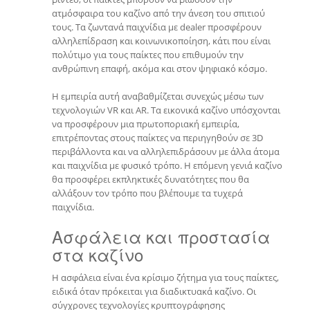
ατμόσφαιρα του καζίνο από την άνεση του σπιτιού
τους. Τα ζωντανά παιχνίδια με dealer προσφέρουν
αλληλεπίδραση και κοινωνικοποίηση, κάτι που είναι
πολύτιμο για τους παίκτες που επιθυμούν την
ανθρώπινη επαφή, ακόμα και στον ψηφιακό κόσμο.
Η εμπειρία αυτή αναβαθμίζεται συνεχώς μέσω των
τεχνολογιών VR και AR. Τα εικονικά καζίνο υπόσχονται
να προσφέρουν μια πρωτοποριακή εμπειρία,
επιτρέποντας στους παίκτες να περιηγηθούν σε 3D
περιβάλλοντα και να αλληλεπιδράσουν με άλλα άτομα
και παιχνίδια με φυσικό τρόπο. Η επόμενη γενιά καζίνο
θα προσφέρει εκπληκτικές δυνατότητες που θα
αλλάξουν τον τρόπο που βλέπουμε τα τυχερά
παιχνίδια.
Ασφάλεια και προστασία
στα καζίνο
Η ασφάλεια είναι ένα κρίσιμο ζήτημα για τους παίκτες,
ειδικά όταν πρόκειται για διαδικτυακά καζίνο. Οι
σύγχρονες τεχνολογίες κρυπτογράφησης