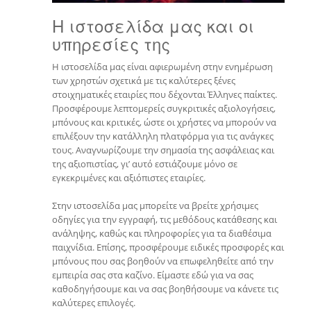
Η ιστοσελίδα μας και οι
υπηρεσίες της
Η ιστοσελίδα μας είναι αφιερωμένη στην ενημέρωση
των χρηστών σχετικά με τις καλύτερες ξένες
στοιχηματικές εταιρίες που δέχονται Έλληνες παίκτες.
Προσφέρουμε λεπτομερείς συγκριτικές αξιολογήσεις,
μπόνους και κριτικές, ώστε οι χρήστες να μπορούν να
επιλέξουν την κατάλληλη πλατφόρμα για τις ανάγκες
τους. Αναγνωρίζουμε την σημασία της ασφάλειας και
της αξιοπιστίας, γι’ αυτό εστιάζουμε μόνο σε
εγκεκριμένες και αξιόπιστες εταιρίες.
Στην ιστοσελίδα μας μπορείτε να βρείτε χρήσιμες
οδηγίες για την εγγραφή, τις μεθόδους κατάθεσης και
ανάληψης, καθώς και πληροφορίες για τα διαθέσιμα
παιχνίδια. Επίσης, προσφέρουμε ειδικές προσφορές και
μπόνους που σας βοηθούν να επωφεληθείτε από την
εμπειρία σας στα καζίνο. Είμαστε εδώ για να σας
καθοδηγήσουμε και να σας βοηθήσουμε να κάνετε τις
καλύτερες επιλογές.