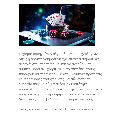
Η χρήση προηγμένων αλγορίθμων και τεχνολογιών
όπως η τεχνητή νοημοσύνη έχει επιφέρει σημαντικές
αλλαγές στον τρόπο που οι καζίνο αναλύουν την
συμπεριφορά των χρηστών. Αυτό επιτρέπει στους
παρόχους να προσφέρουν εξατομικευμένες προτάσεις
και προσφορές στους παίκτες, βελτιώνοντας την
εμπειρία παιχνιδιού. Επιπλέον, η δυνατότητα
παρακολούθησης της δραστηριότητας των παικτών σε
πραγματικό χρόνο προσφέρει στους καζίνο πολύτιμα
δεδομένα για την βελτίωση των υπηρεσιών τους.
Τέλος, η ενσωμάτωσή του blockchain τεχνολογίας