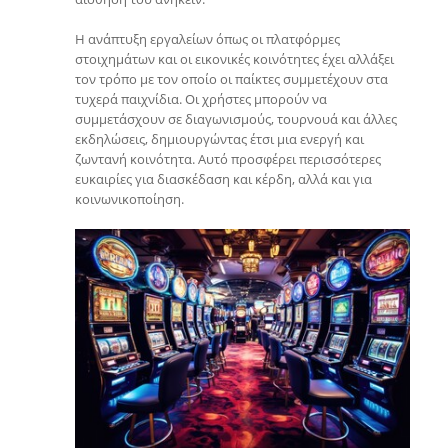
Η ανάπτυξη εργαλείων όπως οι πλατφόρμες
στοιχημάτων και οι εικονικές κοινότητες έχει αλλάξει
τον τρόπο με τον οποίο οι παίκτες συμμετέχουν στα
τυχερά παιχνίδια. Οι χρήστες μπορούν να
συμμετάσχουν σε διαγωνισμούς, τουρνουά και άλλες
εκδηλώσεις, δημιουργώντας έτσι μια ενεργή και
ζωντανή κοινότητα. Αυτό προσφέρει περισσότερες
ευκαιρίες για διασκέδαση και κέρδη, αλλά και για
κοινωνικοποίηση.