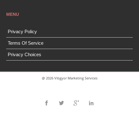
MENU
Privacy Policy
Terms Of Service
Privacy Choices
@ 2026 Vibgyor Marketing Services