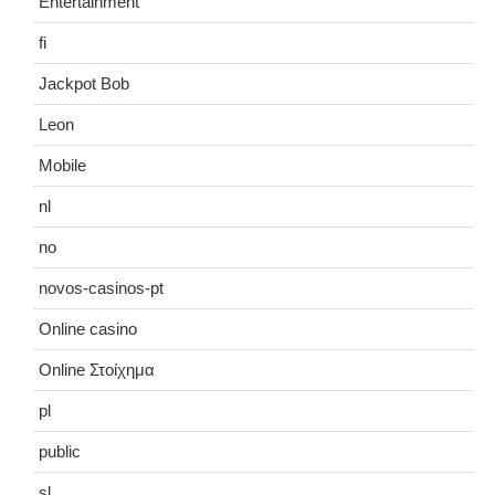
Entertainment
fi
Jackpot Bob
Leon
Mobile
nl
no
novos-casinos-pt
Online casino
Online Στοίχημα
pl
public
sl