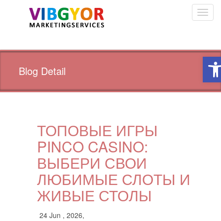
Toggl
navig
Ope
Blog Detail
ТОПОВЫЕ ИГРЫ
PINCO CASINO:
ВЫБЕРИ СВОИ
ЛЮБИМЫЕ СЛОТЫ И
ЖИВЫЕ СТОЛЫ
24 Jun , 2026,