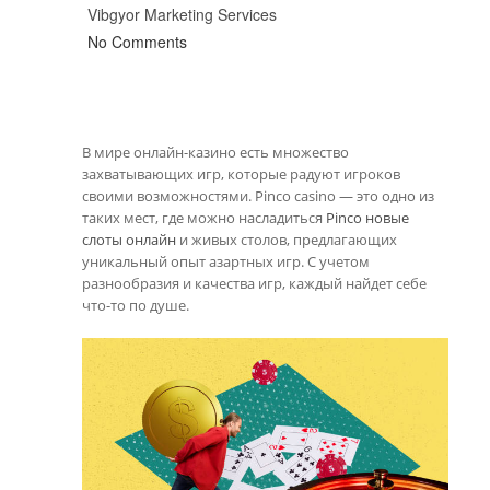
Vibgyor Marketing Services
No Comments
В мире онлайн-казино есть множество
захватывающих игр, которые радуют игроков
своими возможностями. Pinco casino — это одно из
таких мест, где можно насладиться
Pinco новые
слоты онлайн
и живых столов, предлагающих
уникальный опыт азартных игр. С учетом
разнообразия и качества игр, каждый найдет себе
что-то по душе.