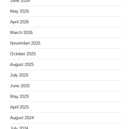
June 2026
May 2026
April 2026
March 2026
November 2025
October 2025
August 2025
July 2025
June 2025
May 2025
April 2025
August 2024
July 2024