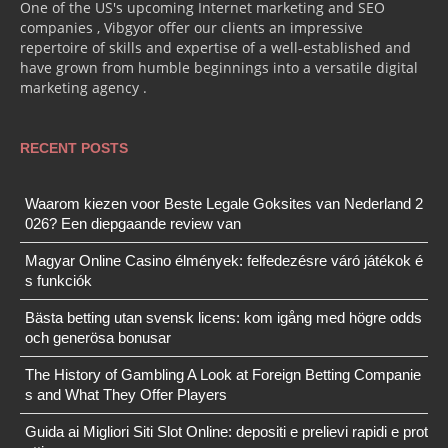
One of the US's upcoming Internet marketing and SEO
companies , Vibgyor offer our clients an impressive
repertoire of skills and expertise of a well-established and
have grown from humble beginnings into a versatile digital
marketing agency .
RECENT POSTS
Waarom kiezen voor Beste Legale Goksites van Nederland 2
026? Een diepgaande review van
Magyar Online Casino élmények: felfedezésre váró játékok é
s funkciók
Bästa betting utan svensk licens: kom igång med högre odds
och generösa bonusar
The History of Gambling A Look at Foreign Betting Companie
s and What They Offer Players
Guida ai Migliori Siti Slot Online: depositi e prelievi rapidi e prot