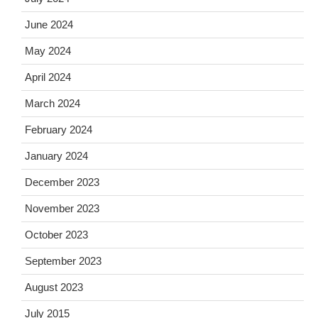
June 2024
May 2024
April 2024
March 2024
February 2024
January 2024
December 2023
November 2023
October 2023
September 2023
August 2023
July 2015