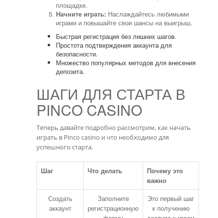
площадке.
Начните играть:
Наслаждайтесь любимыми
играми и повышайте свои шансы на выигрыш.
Быстрая регистрация без лишних шагов.
Простота подтверждения аккаунта для
безопасности.
Множество популярных методов для внесения
депозита.
ШАГИ ДЛЯ СТАРТА В
PINCO CASINO
Теперь давайте подробно рассмотрим, как начать
играть в Pinco casino и что необходимо для
успешного старта.
Шаг
Что делать
Почему это
важно
Создать
Заполните
Это первый шаг
аккаунт
регистрационную
к получению
форму
доступа к играм