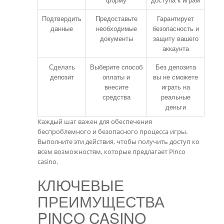
Подтвердить
Предоставьте
Гарантирует
данные
необходимые
безопасность и
документы
защиту вашего
аккаунта
Сделать
Выберите способ
Без депозита
депозит
оплаты и
вы не сможете
внесите
играть на
средства
реальные
деньги
Каждый шаг важен для обеспечения
беспроблемного и безопасного процесса игры.
Выполните эти действия, чтобы получить доступ ко
всем возможностям, которые предлагает Pinco
casino.
КЛЮЧЕВЫЕ
ПРЕИМУЩЕСТВА
PINCO CASINO