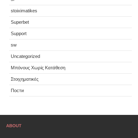
stoiximatikes
Superbet
Support
sw
Uncategorized
Μπόνους Χωρίς Κατάθεση
Στοιχηματικές
Пости
ABOUT