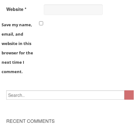
Website *
Save my name,
email, and
website in this
browser for the
next time I
comment.
RECENT COMMENTS