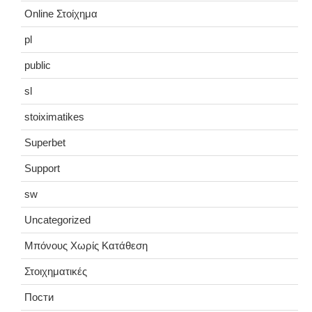
Online Στοίχημα
pl
public
sl
stoiximatikes
Superbet
Support
sw
Uncategorized
Μπόνους Χωρίς Κατάθεση
Στοιχηματικές
Пости