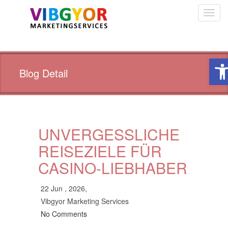
Toggl
navig
Ope
Blog Detail
UNVERGESSLICHE
REISEZIELE FÜR
CASINO-LIEBHABER
22 Jun , 2026,
Vibgyor Marketing Services
No Comments