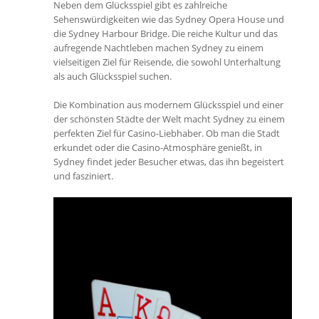
Neben dem Glücksspiel gibt es zahlreiche
Sehenswürdigkeiten wie das Sydney Opera House und
die Sydney Harbour Bridge. Die reiche Kultur und das
aufregende Nachtleben machen Sydney zu einem
vielseitigen Ziel für Reisende, die sowohl Unterhaltung
als auch Glücksspiel suchen.
Die Kombination aus modernem Glücksspiel und einer
der schönsten Städte der Welt macht Sydney zu einem
perfekten Ziel für Casino-Liebhaber. Ob man die Stadt
erkundet oder die Casino-Atmosphäre genießt, in
Sydney findet jeder Besucher etwas, das ihn begeistert
und fasziniert.