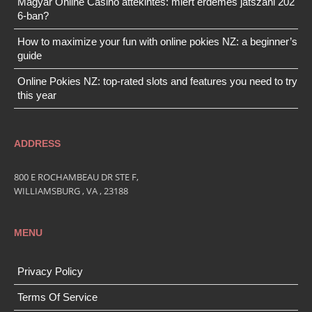
Magyar Online Casino áttekintés: miért érdemes játszani 202
6-ban?
How to maximize your fun with online pokies NZ: a beginner’s
guide
Online Pokies NZ: top-rated slots and features you need to try
this year
ADDRESS
800 E ROCHAMBEAU DR STE F,
WILLIAMSBURG , VA , 23188
MENU
Privacy Policy
Terms Of Service