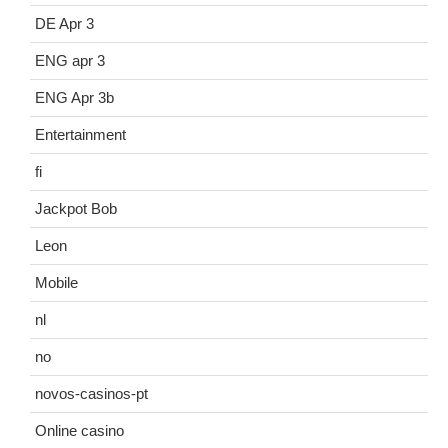
DE Apr 3
ENG apr 3
ENG Apr 3b
Entertainment
fi
Jackpot Bob
Leon
Mobile
nl
no
novos-casinos-pt
Online casino