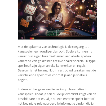
Met de opkomst van technologie is de toegang tot
kansspelen eenvoudiger dan ooit. Spelers kunnen nu
vanuit hun eigen huis deelnemen aan allerlei spellen,
variërend van gokkasten tot live dealer spellen. Elk type
spel heeft zijn eigen unieke kenmerken en regels.
Daarom is het belangrijk om vertrouwd te raken met de
verschillende spelopties voordat je aan je spelreis
begint.
In deze artikel gaan we dieper in op de variaties in
kansspelen, zodat je een duidelijk overzicht krijgt van de
beschikbare opties. Of je nu een ervaren speler bent of
net begint, je zult waardevolle informatie vinden die je