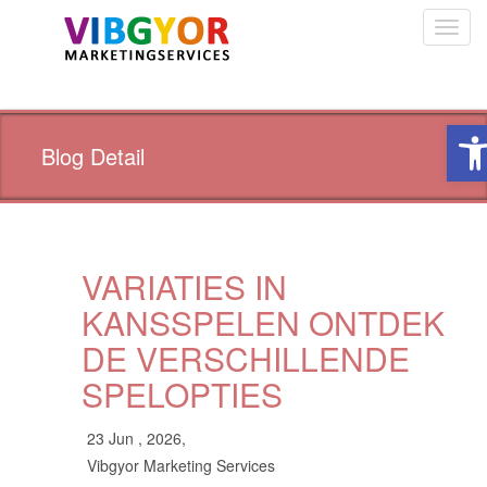
Toggl
navig
Ope
Blog Detail
VARIATIES IN
KANSSPELEN ONTDEK
DE VERSCHILLENDE
SPELOPTIES
23 Jun , 2026,
Vibgyor Marketing Services