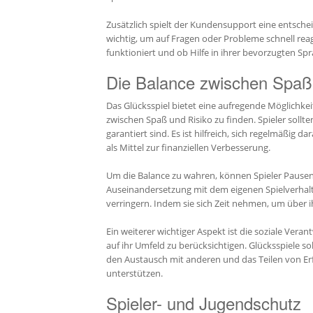
Zusätzlich spielt der Kundensupport eine entschei
wichtig, um auf Fragen oder Probleme schnell reag
funktioniert und ob Hilfe in ihrer bevorzugten S
Die Balance zwischen Spaß
Das Glücksspiel bietet eine aufregende Möglichkei
zwischen Spaß und Risiko zu finden. Spieler sollt
garantiert sind. Es ist hilfreich, sich regelmäßig d
als Mittel zur finanziellen Verbesserung.
Um die Balance zu wahren, können Spieler Pausen
Auseinandersetzung mit dem eigenen Spielverhalte
verringern. Indem sie sich Zeit nehmen, um über 
Ein weiterer wichtiger Aspekt ist die soziale Vera
auf ihr Umfeld zu berücksichtigen. Glücksspiele 
den Austausch mit anderen und das Teilen von Er
unterstützen.
Spieler- und Jugendschutz