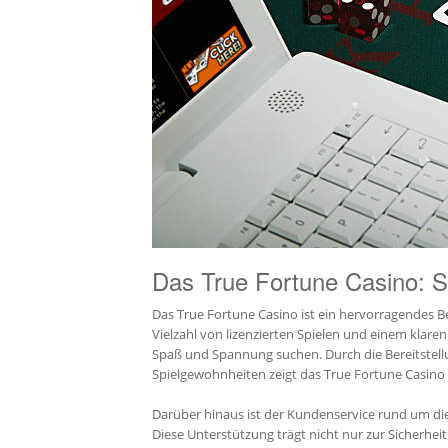
Das True Fortune Casino: S
Das True Fortune Casino ist ein hervorragendes Bei
Vielzahl von lizenzierten Spielen und einem klare
Spaß und Spannung suchen. Durch die Bereitstel
Spielgewohnheiten zeigt das True Fortune Casino 
Darüber hinaus ist der Kundenservice rund um die 
Diese Unterstützung trägt nicht nur zur Sicherheit