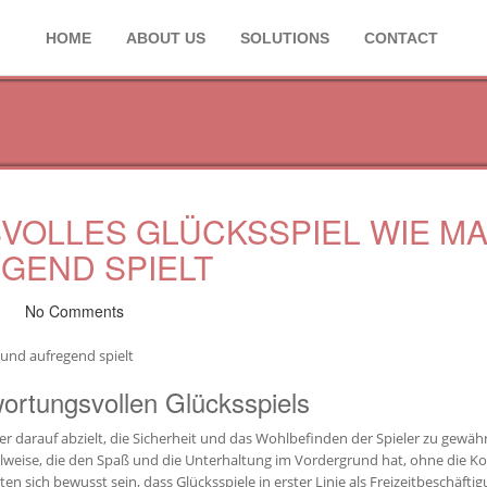
HOME
ABOUT US
SOLUTIONS
CONTACT
OLLES GLÜCKSSPIEL WIE M
GEND SPIELT
No Comments
und aufregend spielt
ortungsvollen Glücksspiels
er darauf abzielt, die Sicherheit und das Wohlbefinden der Spieler zu gewähr
elweise, die den Spaß und die Unterhaltung im Vordergrund hat, ohne die Ko
lten sich bewusst sein, dass Glücksspiele in erster Linie als Freizeitbeschäfti