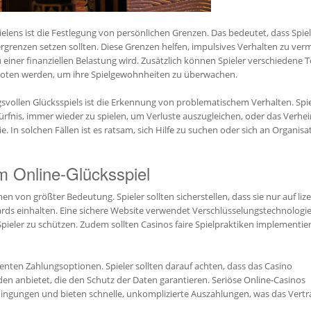
elens ist die Festlegung von persönlichen Grenzen. Das bedeutet, dass Spiel
bergrenzen setzen sollten. Diese Grenzen helfen, impulsives Verhalten zu ve
 einer finanziellen Belastung wird. Zusätzlich können Spieler verschiedene 
boten werden, um ihre Spielgewohnheiten zu überwachen.
svollen Glücksspiels ist die Erkennung von problematischem Verhalten. Spie
ürfnis, immer wieder zu spielen, um Verluste auszugleichen, oder das Verhe
 In solchen Fällen ist es ratsam, sich Hilfe zu suchen oder sich an Organisa
 Online-Glücksspiel
 von größter Bedeutung. Spieler sollten sicherstellen, dass sie nur auf liz
dards einhalten. Eine sichere Website verwendet Verschlüsselungstechnologie
Spieler zu schützen. Zudem sollten Casinos faire Spielpraktiken implementie
enten Zahlungsoptionen. Spieler sollten darauf achten, dass das Casino
 anbietet, die den Schutz der Daten garantieren. Seriöse Online-Casinos
ingungen und bieten schnelle, unkomplizierte Auszahlungen, was das Vertr