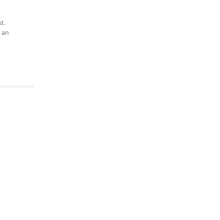
t.
n an