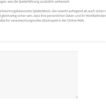
en, was die Spielerfahrung zusätzlich verbessert.
ntwortungsbewusstes Spielerlebnis, das sowohl aufregend als auch sicher is
d gleichzeitig sicher sein, dass ihre persönlichen Daten und ihr Wohlbefinde
täbe für verantwortungsvolles Glücksspiel in der Online-Welt.