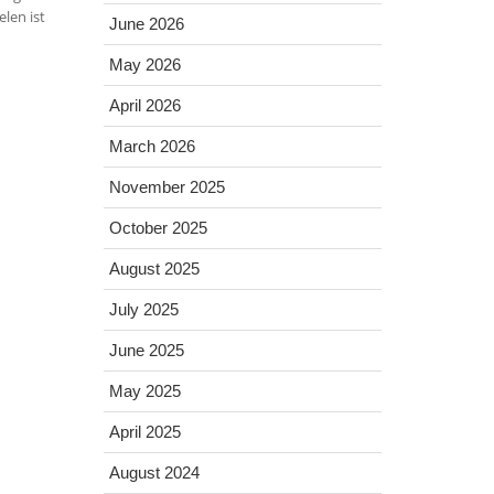
len ist
June 2026
May 2026
April 2026
March 2026
November 2025
October 2025
August 2025
July 2025
June 2025
May 2025
April 2025
August 2024