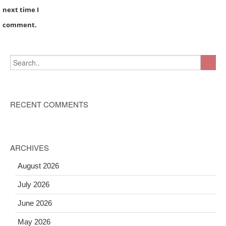
next time I
comment.
RECENT COMMENTS
ARCHIVES
August 2026
July 2026
June 2026
May 2026