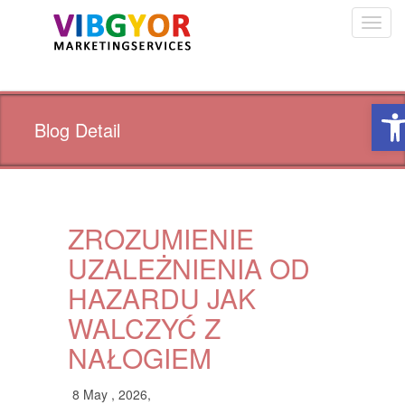
Toggl
navig
Ope
Blog Detail
ZROZUMIENIE
UZALEŻNIENIA OD
HAZARDU JAK
WALCZYĆ Z
NAŁOGIEM
8 May , 2026,