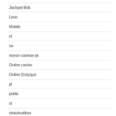
Jackpot Bob
Leon
Mobile
nl
no
novos-casinos-pt
Online casino
Online Στοίχημα
pl
public
sl
stoiximatikes