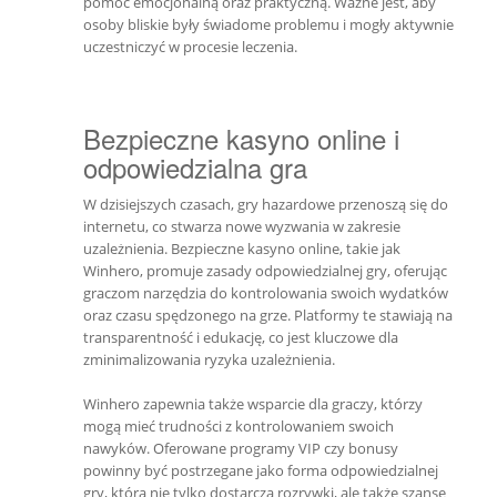
pomoc emocjonalną oraz praktyczną. Ważne jest, aby
osoby bliskie były świadome problemu i mogły aktywnie
uczestniczyć w procesie leczenia.
Bezpieczne kasyno online i
odpowiedzialna gra
W dzisiejszych czasach, gry hazardowe przenoszą się do
internetu, co stwarza nowe wyzwania w zakresie
uzależnienia. Bezpieczne kasyno online, takie jak
Winhero, promuje zasady odpowiedzialnej gry, oferując
graczom narzędzia do kontrolowania swoich wydatków
oraz czasu spędzonego na grze. Platformy te stawiają na
transparentność i edukację, co jest kluczowe dla
zminimalizowania ryzyka uzależnienia.
Winhero zapewnia także wsparcie dla graczy, którzy
mogą mieć trudności z kontrolowaniem swoich
nawyków. Oferowane programy VIP czy bonusy
powinny być postrzegane jako forma odpowiedzialnej
gry, która nie tylko dostarcza rozrywki, ale także szansę