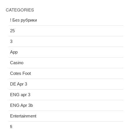
CATEGORIES
! Без рубрики
25
3
App
Casino
Cotes Foot
DE Apr 3
ENG apr 3
ENG Apr 3b
Entertainment
fi